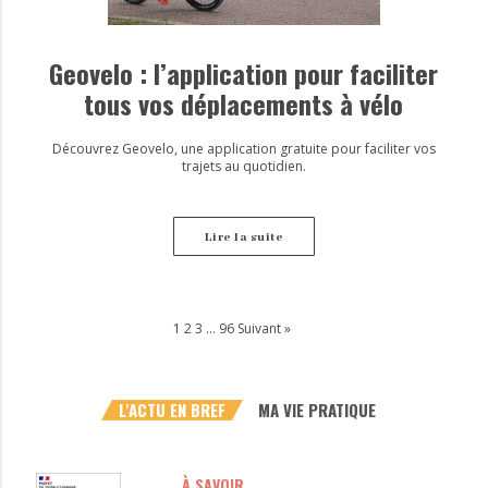
Geovelo : l’application pour faciliter
tous vos déplacements à vélo
Découvrez Geovelo, une application gratuite pour faciliter vos
trajets au quotidien.
Lire la suite
1
2
3
…
96
Suivant »
L'ACTU EN BREF
MA VIE PRATIQUE
À SAVOIR