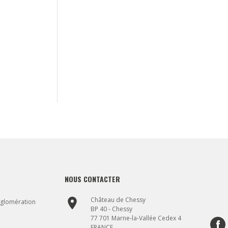
NOUS CONTACTER
place
Château de Chessy
gglomération
BP 40 - Chessy
77 701 Marne-la-Vallée Cedex 4
FRANCE