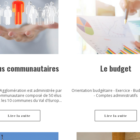
lus communautaires
Le budget
 Agglomération est administrée par
Orientation budgétaire - Exercice - Bud
communautaire composé de 50 élus
- Comptes administratifs
t les 10 communes du Val d'Europe
la ville nouvelle de Marne-la-Vallée) :
nvilliers, Chessy, Coupvray, Esbly,
ngre, Montry, Saint-Germain-sur-
Lire la suite
Lire la suite
s, Villeneuve le Comte et Villeneuve
Saint-Denis