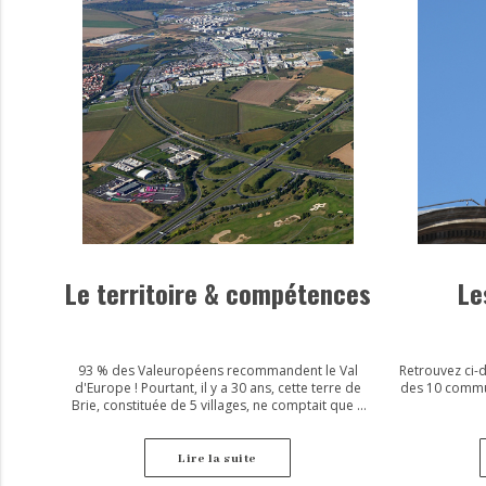
Le territoire & compétences
Le
93 % des Valeuropéens recommandent le Val
Retrouvez ci-d
d'Europe ! Pourtant, il y a 30 ans, cette terre de
des 10 commun
Brie, constituée de 5 villages, ne comptait que 4
000 habitants. La convention - acte fondateur du
territoire, signée le 24 mars 1987 entre l'État, la
Walt Disney Company, le Département de Seine-
Lire la suite
et-Marne et la Région - a changé la donne à tout