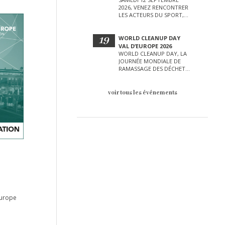
2026, VENEZ RENCONTRER
LES ACTEURS DU SPORT,
DE LA CULTURE, DE LA
PETITE ENFANCE ET BIEN
D’AUTRES LORS DE CETTE
19
WORLD CLEANUP DAY
JOURNÉE EXCEPTIONNELLE.
VAL D’EUROPE 2026
WORLD CLEANUP DAY, LA
JOURNÉE MONDIALE DE
RAMASSAGE DES DÉCHETS
AURA LIEU LE SAMEDI 19
SEPTEMBRE SUR LE VAL
D’EUROPE !
voir tous les événements
Europe