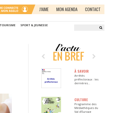
J’AIME
MON AGENDA
CONTACT
 TOURISME
SPORT & JEUNESSE
À SAVOIR
Arrêtés
préfectoraux : les
dernières
informations en
Seine-et-Marne
CULTURE
Programme des
Médiathèques du
Val d’Europe