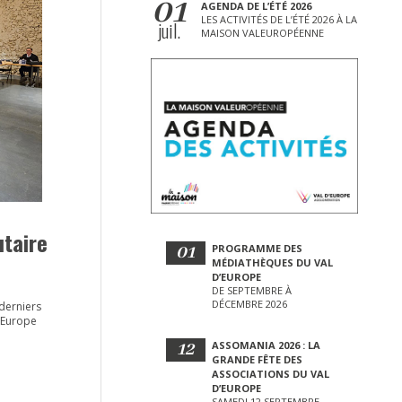
01
AGENDA DE L’ÉTÉ 2026
LES ACTIVITÉS DE L’ÉTÉ 2026 À LA
juil.
MAISON VALEUROPÉENNE
taire
01
PROGRAMME DES
MÉDIATHÈQUES DU VAL
D’EUROPE
DE SEPTEMBRE À
DÉCEMBRE 2026
derniers
'Europe
12
ASSOMANIA 2026 : LA
GRANDE FÊTE DES
ASSOCIATIONS DU VAL
D’EUROPE
SAMEDI 12 SEPTEMBRE