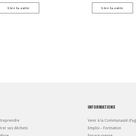
t par l’Ordonnance n° 2016-65 du 29
elative aux contrats de concession et
Lire la suite
Lire la suite
pplication n° 2016-86 du 1er février
2016 d’autre part.
INFORMATIONS
ntreprendre
Venir à la Communauté d’a
rer ses déchets
Emploi – Formation
lture
Espace presse