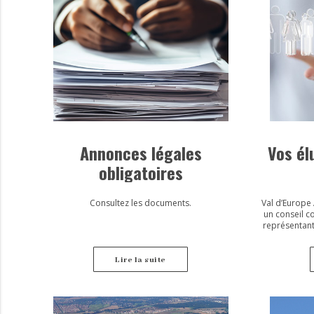
Annonces légales
Vos é
obligatoires
Consultez les documents.
Val d’Europe
un conseil 
représentan
(secteur IV de 
Bailly-Romai
Magny le Ho
Lire la suite
Morin, Serri