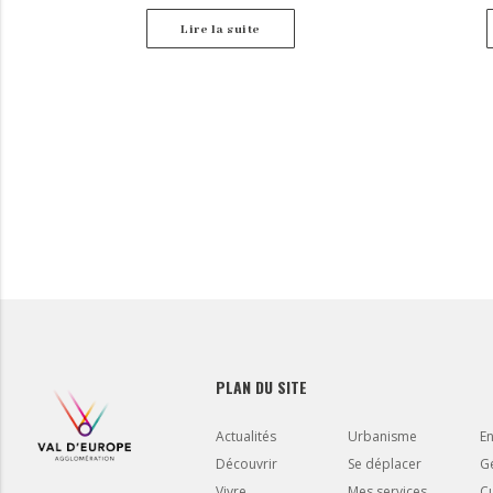
d’une part, e
janvier 2016 r
Lire la suite
son Décret d’a
PLAN DU SITE
Actualités
Urbanisme
E
Découvrir
Se déplacer
Gé
Vivre
Mes services
Cu