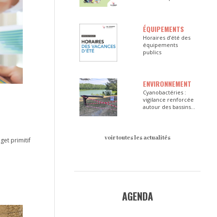
ÉQUIPEMENTS
Horaires d’été des
équipements
publics
ENVIRONNEMENT
Cyanobactéries :
vigilance renforcée
autour des bassins
du Val d’Europe
voir toutes les actualités
get primitif
AGENDA