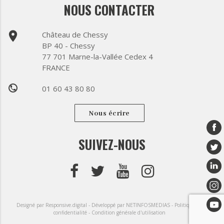
NOUS CONTACTER
place
Château de Chessy
BP 40 - Chessy
77 701 Marne-la-Vallée Cedex 4
FRANCE
01 60 43 80 80
phone
Nous écrire
SUIVEZ-NOUS
Designé par Responsive.digital -
Développé par NETINFOSMEDIAS -
Politique de
confidentialité -
Condition générale d'utilisation