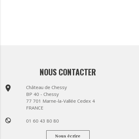
NOUS CONTACTER
place
Château de Chessy
BP 40 - Chessy
77 701 Marne-la-Vallée Cedex 4
FRANCE
01 60 43 80 80
phone
Nous écrire