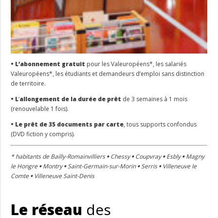
•
L’abonnement gratuit
pour les Valeuropéens*, les salariés
Valeuropéens*, les étudiants et demandeurs d’emploi sans distinction
de territoire.
•
L
‘
allongement de la durée de prêt
de 3 semaines à 1 mois
(renouvelable 1 fois).
• Le
prêt de 35 documents par carte
, tous supports confondus
(DVD fiction y compris).
* habitants de
Bailly-Romainvilliers
•
Chessy
•
Coupvray
•
Esbly
•
Magny
le Hongre
•
Montry
•
Saint-Germain-sur-Morin
•
Serris
•
Villeneuve le
Comte
•
Villeneuve Saint-Denis
Le réseau
des