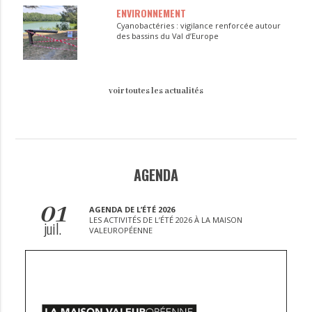
ENVIRONNEMENT
Cyanobactéries : vigilance renforcée autour
des bassins du Val d’Europe
voir toutes les actualités
AGENDA
01
AGENDA DE L’ÉTÉ 2026
LES ACTIVITÉS DE L’ÉTÉ 2026 À LA MAISON
juil.
VALEUROPÉENNE