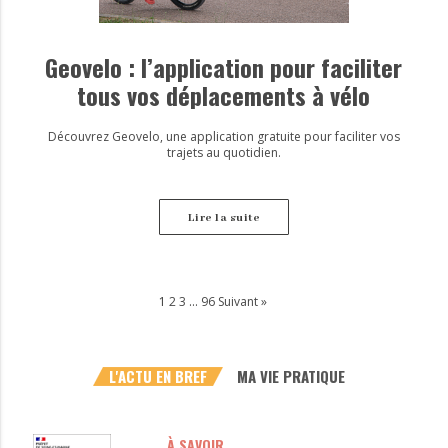
Geovelo : l’application pour faciliter
tous vos déplacements à vélo
Découvrez Geovelo, une application gratuite pour faciliter vos
trajets au quotidien.
Lire la suite
1
2
3
…
96
Suivant »
L'ACTU EN BREF
MA VIE PRATIQUE
À SAVOIR