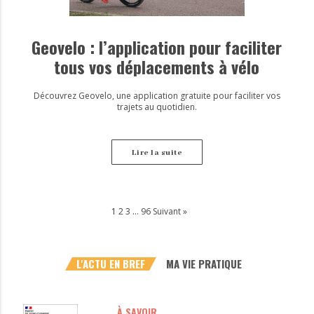
Geovelo : l’application pour faciliter
tous vos déplacements à vélo
Découvrez Geovelo, une application gratuite pour faciliter vos
trajets au quotidien.
Lire la suite
1
2
3
…
96
Suivant »
L'ACTU EN BREF
MA VIE PRATIQUE
À SAVOIR