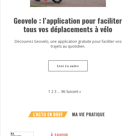
Geovelo : l’application pour faciliter
tous vos déplacements à vélo
Découvrez Geovelo, une application gratuite pour faciliter vos
trajets au quotidien.
Lire la suite
1
2
3
…
96
Suivant »
L'ACTU EN BREF
MA VIE PRATIQUE
À SAVOIR