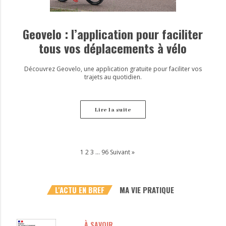
Geovelo : l’application pour faciliter
tous vos déplacements à vélo
Découvrez Geovelo, une application gratuite pour faciliter vos
trajets au quotidien.
Lire la suite
1
2
3
…
96
Suivant »
L'ACTU EN BREF
MA VIE PRATIQUE
À SAVOIR