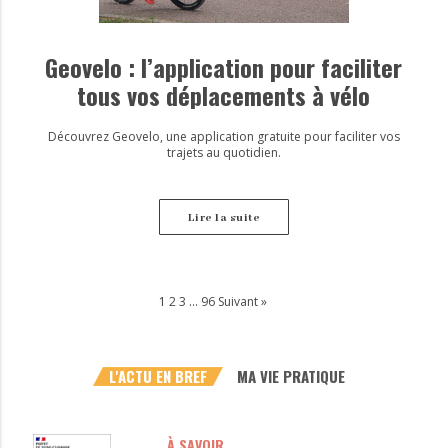
Geovelo : l’application pour faciliter
tous vos déplacements à vélo
Découvrez Geovelo, une application gratuite pour faciliter vos
trajets au quotidien.
Lire la suite
1
2
3
…
96
Suivant »
L'ACTU EN BREF
MA VIE PRATIQUE
À SAVOIR