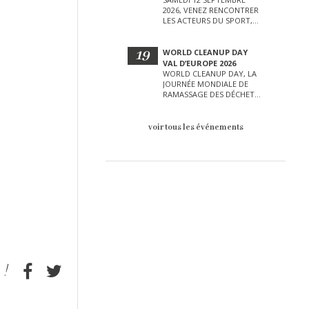
2026, VENEZ RENCONTRER
LES ACTEURS DU SPORT,
DE LA CULTURE, DE LA
PETITE ENFANCE ET BIEN
D’AUTRES LORS DE CETTE
19
WORLD CLEANUP DAY
JOURNÉE EXCEPTIONNELLE.
VAL D’EUROPE 2026
WORLD CLEANUP DAY, LA
JOURNÉE MONDIALE DE
RAMASSAGE DES DÉCHETS
AURA LIEU LE SAMEDI 19
SEPTEMBRE SUR LE VAL
D’EUROPE !
voir tous les événements