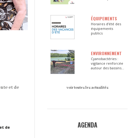
ÉQUIPEMENTS
Horaires d’été des
équipements
publics
ENVIRONNEMENT
Cyanobactéries :
vigilance renforcée
autour des bassins
du Val d’Europe
nte et de
voir toutes les actualités
AGENDA
et de