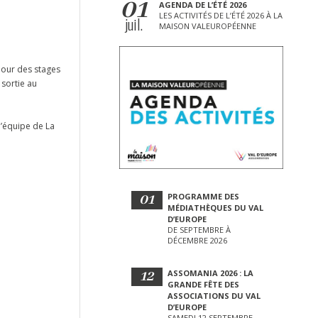
01
AGENDA DE L’ÉTÉ 2026
LES ACTIVITÉS DE L’ÉTÉ 2026 À LA
juil.
MAISON VALEUROPÉENNE
 pour des stages
sortie au
l’équipe de La
01
PROGRAMME DES
MÉDIATHÈQUES DU VAL
D’EUROPE
DE SEPTEMBRE À
DÉCEMBRE 2026
12
ASSOMANIA 2026 : LA
GRANDE FÊTE DES
ASSOCIATIONS DU VAL
D’EUROPE
SAMEDI 12 SEPTEMBRE