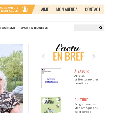
J’AIME
MON AGENDA
CONTACT
 TOURISME
SPORT & JEUNESSE
À SAVOIR
Arrêtés
préfectoraux : les
dernières
informations en
Seine-et-Marne
CULTURE
Programme des
Médiathèques du
Val d’Europe