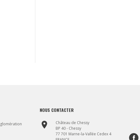
NOUS CONTACTER
place
Château de Chessy
gglomération
BP 40 - Chessy
77 701 Marne-la-Vallée Cedex 4
FRANCE