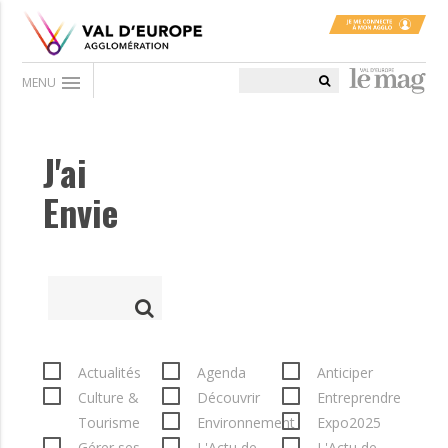
menu
MENU
J'ai
Envie
Actualités
Agenda
Anticiper
Culture &
Découvrir
Entreprendre
Tourisme
Environnement
Expo2025
Gérer ses
L'Actu de
L'Actu de