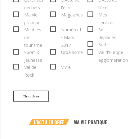
déchets
l'éco
l'éco
Ma vie
Magazines
Mes
pratique
services
Meublés
Numéro 1
Se
de
• Mars
déplacer
Sortir
tourisme
2017
Sport &
Urbanisme
Val d'Europe
Jeunesse
agglomération
Val de
Vivre
Rock
Chercher
L'ACTU EN BREF
MA VIE PRATIQUE