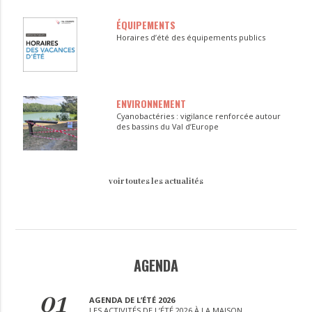
ÉQUIPEMENTS
Horaires d’été des équipements publics
ENVIRONNEMENT
Cyanobactéries : vigilance renforcée autour
des bassins du Val d’Europe
voir toutes les actualités
AGENDA
01
AGENDA DE L’ÉTÉ 2026
LES ACTIVITÉS DE L’ÉTÉ 2026 À LA MAISON