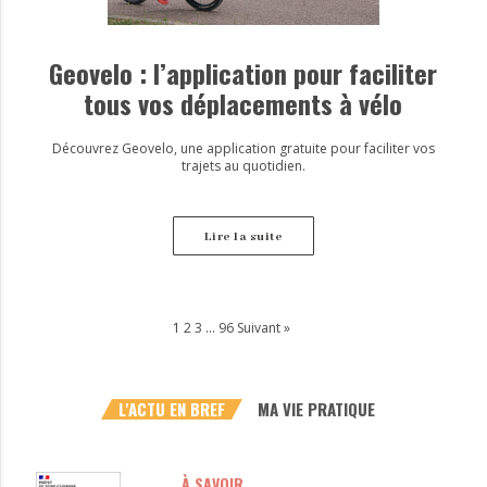
Geovelo : l’application pour faciliter
tous vos déplacements à vélo
Découvrez Geovelo, une application gratuite pour faciliter vos
trajets au quotidien.
Lire la suite
1
2
3
…
96
Suivant »
L'ACTU EN BREF
MA VIE PRATIQUE
À SAVOIR