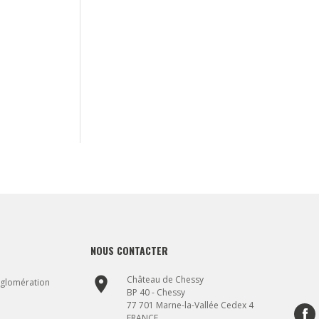
NOUS CONTACTER
place
Château de Chessy
gglomération
BP 40 - Chessy
77 701 Marne-la-Vallée Cedex 4
FRANCE