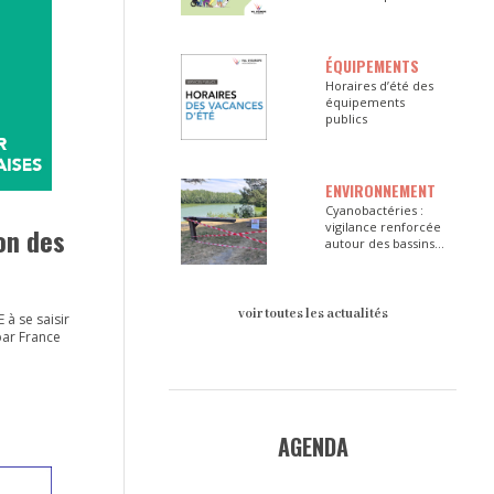
ÉQUIPEMENTS
Horaires d’été des
équipements
publics
ENVIRONNEMENT
Cyanobactéries :
vigilance renforcée
ion des
autour des bassins
du Val d’Europe
voir toutes les actualités
à se saisir
par France
AGENDA