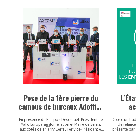
Pose de la 1ère pierre du
L’Éta
campus de bureaux Adoffice
ac
à Serris
entre
En présence de Philippe Descrouet, Président de
Doté d’un budg
Val d'Europe agglomération et Maire de Serris,
de relance
aux cotés de Thierry Cerri , 1er Vice-Président et
présenté par 
Maire de Coupvray et d'Anne Gbiorczyk, Vice-
relancer l