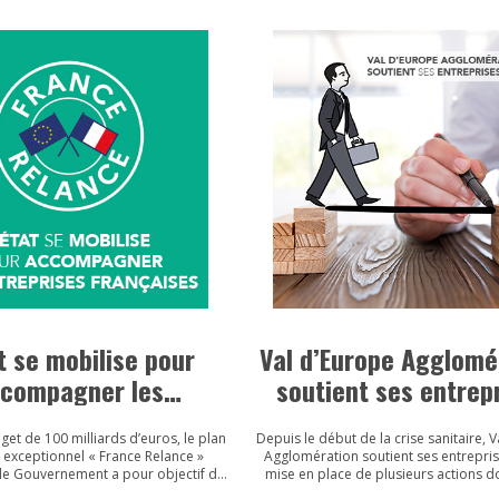
t se mobilise pour
Val d’Europe Agglomé
compagner les
soutient ses entrep
prises françaises
et de 100 milliards d’euros, le plan
Depuis le début de la crise sanitaire, 
 exceptionnel « France Relance »
Agglomération soutient ses entrepris
le Gouvernement a pour objectif de
mise en place de plusieurs actions do
’économie et l’investissement en
récente est sa participation au Fonds 