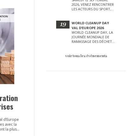
2026, VENEZ RENCONTRER
LES ACTEURS DU SPORT,
DE LA CULTURE, DE LA
PETITE ENFANCE ET BIEN
D’AUTRES LORS DE CETTE
19
WORLD CLEANUP DAY
JOURNÉE EXCEPTIONNELLE.
VAL D’EUROPE 2026
WORLD CLEANUP DAY, LA
JOURNÉE MONDIALE DE
RAMASSAGE DES DÉCHETS
AURA LIEU LE SAMEDI 19
SEPTEMBRE SUR LE VAL
D’EUROPE !
voir tous les événements
ration
rises
Val d’Europe
es avec la
nt la plus
Résilience.