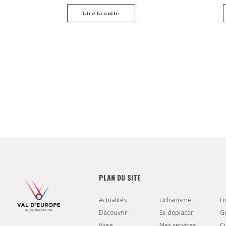
Présidente et Maire de Bailly-Romainvilliers.
atténuant au
pour les ent
Lire la suite
mesures visan
l’empl
PLAN DU SITE
Actualités
Urbanisme
E
Découvrir
Se déplacer
Gé
Vivre
Mes services
Cu