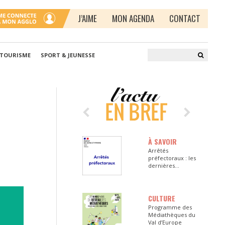
J’AIME
MON AGENDA
CONTACT
 TOURISME
SPORT & JEUNESSE
À SAVOIR
Arrêtés
préfectoraux : les
dernières
informations en
Seine-et-Marne
CULTURE
Programme des
Médiathèques du
Val d’Europe