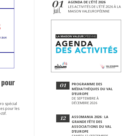
01
AGENDA DE L’ÉTÉ 2026
LES ACTIVITÉS DE L’ÉTÉ 2026 À LA
juil.
MAISON VALEUROPÉENNE
 pour
01
PROGRAMME DES
MÉDIATHÈQUES DU VAL
D’EUROPE
DE SEPTEMBRE À
DÉCEMBRE 2026
ro spécial
ces pour les
ctif.
12
ASSOMANIA 2026 : LA
GRANDE FÊTE DES
ASSOCIATIONS DU VAL
D’EUROPE
SAMEDI 12 SEPTEMBRE