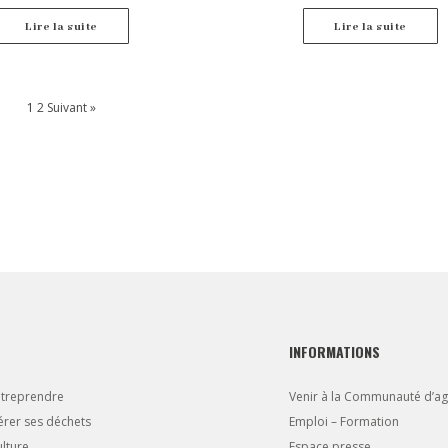
 maximum les effets de la récession
reprises et les salariés. Plusieurs
Lire la suite
Lire la suite
t à soutenir l’activité et maintenir
oi concernent directement […]
1
2
Suivant »
INFORMATIONS
ntreprendre
Venir à la Communauté d’a
rer ses déchets
Emploi – Formation
lture
Espace presse