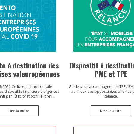
o à destination des
Dispositif à destinat
ises valeuropéennes
PME et TPE
3/2021 Ce livret mémo compile
Guide pour accompagner les TPE / PME 
s dispositifs financiers d’urgence :
au mieux des opportunités offertes 
nti par l’État, prêt bonifié, prêt
Relance.
tif, fonds de garantie, fonds de
cement, fonds de solidarité.
Lire la suite
Lire la suite