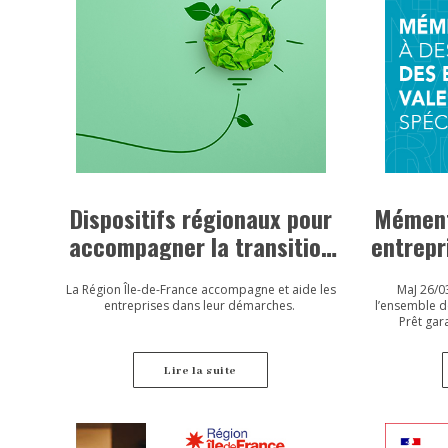
Dispositifs régionaux pour
Mément
accompagner la transition
entrepr
écologiques des entreprises
La Région Île-de-France accompagne et aide les
MaJ 26/0
entreprises dans leur démarches.
l’ensemble de
Prêt gara
participa
renfor
Lire la suite