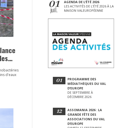
01
AGENDA DE L’ÉTÉ 2026
LES ACTIVITÉS DE L’ÉTÉ 2026 À LA
juil.
MAISON VALEUROPÉENNE
ilance
des
rope
anobactéries
ins d'eaux
01
PROGRAMME DES
MÉDIATHÈQUES DU VAL
D’EUROPE
DE SEPTEMBRE À
DÉCEMBRE 2026
12
ASSOMANIA 2026 : LA
GRANDE FÊTE DES
ASSOCIATIONS DU VAL
D’EUROPE
SAMEDI 12 SEPTEMBRE