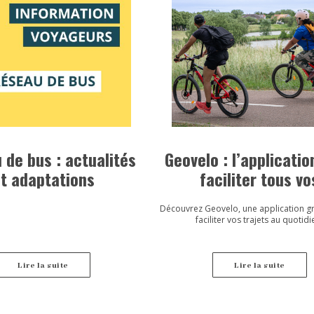
 de bus : actualités
Geovelo : l’applicatio
t adaptations
faciliter tous vo
déplacements à v
Découvrez Geovelo, une application gr
faciliter vos trajets au quotidi
Lire la suite
Lire la suite