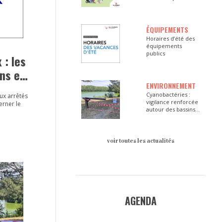
ÉQUIPEMENTS
Horaires d’été des
équipements
publics
 : les
ons en
ENVIRONNEMENT
Cyanobactéries :
ux arrêtés
vigilance renforcée
erner le
autour des bassins
du Val d’Europe
voir toutes les actualités
AGENDA