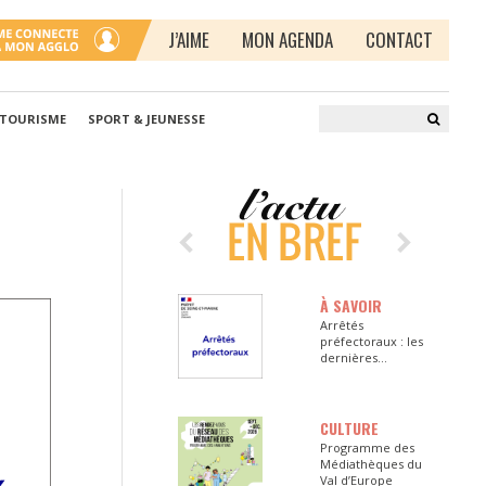
J’AIME
MON AGENDA
CONTACT
 TOURISME
SPORT & JEUNESSE
À SAVOIR
Arrêtés
préfectoraux : les
dernières
informations en
Seine-et-Marne
CULTURE
Programme des
Médiathèques du
Val d’Europe