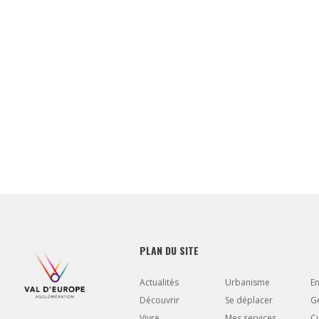
Retrouve
disponibles
PLAN DU SITE
Actualités
Urbanisme
E
Découvrir
Se déplacer
Gé
Vivre
Mes services
Cu