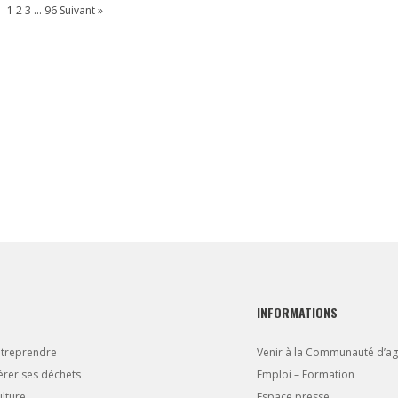
1
2
3
…
96
Suivant »
z ici les dernières informations
 concernant les perturbations des
lignes de bus.
INFORMATIONS
ntreprendre
Venir à la Communauté d’a
rer ses déchets
Emploi – Formation
lture
Espace presse