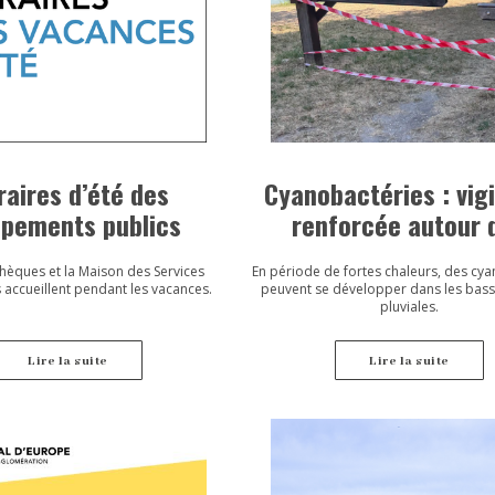
raires d’été des
Cyanobactéries : vig
ipements publics
renforcée autour 
bassins du Val d’Eu
hèques et la Maison des Services
En période de fortes chaleurs, des cy
 accueillent pendant les vacances.
peuvent se développer dans les bass
pluviales.
Lire la suite
Lire la suite