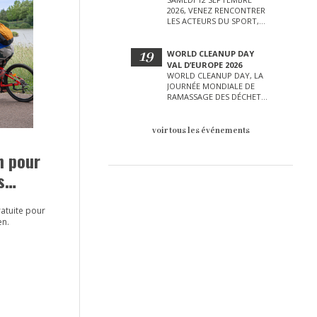
2026, VENEZ RENCONTRER
LES ACTEURS DU SPORT,
DE LA CULTURE, DE LA
PETITE ENFANCE ET BIEN
D’AUTRES LORS DE CETTE
19
WORLD CLEANUP DAY
JOURNÉE EXCEPTIONNELLE.
VAL D’EUROPE 2026
WORLD CLEANUP DAY, LA
JOURNÉE MONDIALE DE
RAMASSAGE DES DÉCHETS
AURA LIEU LE SAMEDI 19
SEPTEMBRE SUR LE VAL
D’EUROPE !
voir tous les événements
n pour
s
élo
atuite pour
en.