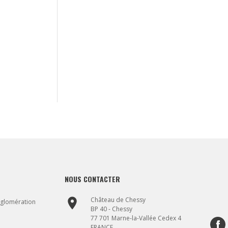
NOUS CONTACTER
place
Château de Chessy
gglomération
BP 40 - Chessy
77 701 Marne-la-Vallée Cedex 4
FRANCE