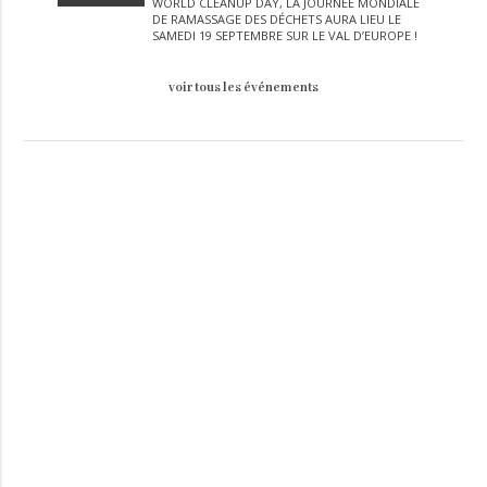
WORLD CLEANUP DAY, LA JOURNÉE MONDIALE
DE RAMASSAGE DES DÉCHETS AURA LIEU LE
SAMEDI 19 SEPTEMBRE SUR LE VAL D’EUROPE !
voir tous les événements