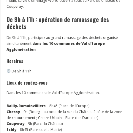
matin, suivie d’un Village World ouvert à tous au Parc du Château de
Coupvray.
De 9h à 11h : opération de ramassage des
déchets
De 9h à 11h, participez au grand ramassage des déchets organisé
simultanément
dans les 10 communes
de Val d’Europe
Agglomération
.
Horaires
De 9h à 11h
Lieux de rendez-vous
Dans les 10 communes de Val d’Europe Agglomération.
Bailly-Romainvilliers
– 8h45 (Place de l’Europe)
Chessy
– 9h (Bourg – au bout de la rue du Château à côté de la zone
de retournement ; Centre Urbain – Place des Dariolles)
Coupvray
– 9h (Parc du Château)
Esbly
– 8h45 (Parvis de la Mairie)