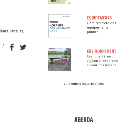
ÉQUIPEMENTS
Horaires d’été des
équipements
laire, langues,
publics
ENVIRONNEMENT
Cyanobactéries :
vigilance renforcée
autour des bassins
du Val d’Europe
voir toutes les actualités
AGENDA