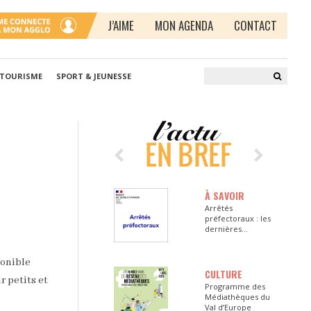
J’AIME
MON AGENDA
CONTACT
 TOURISME
SPORT & JEUNESSE
À SAVOIR
Arrêtés
préfectoraux : les
dernières
informations en
Seine-et-Marne
ponible
CULTURE
r petits et
Programme des
Médiathèques du
Val d’Europe