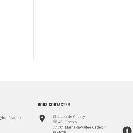
NOUS CONTACTER
place
Château de Chessy
gglomération
BP 40 - Chessy
77 701 Marne-la-Vallée Cedex 4
FRANCE