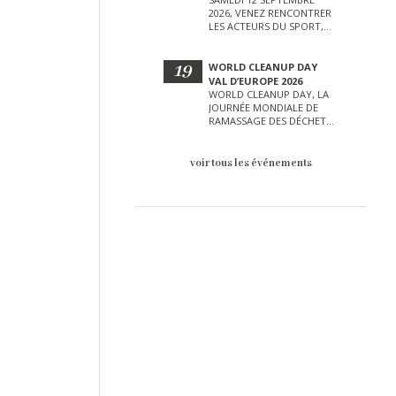
2026, VENEZ RENCONTRER
LES ACTEURS DU SPORT,
DE LA CULTURE, DE LA
PETITE ENFANCE ET BIEN
D’AUTRES LORS DE CETTE
19
WORLD CLEANUP DAY
JOURNÉE EXCEPTIONNELLE.
VAL D’EUROPE 2026
WORLD CLEANUP DAY, LA
JOURNÉE MONDIALE DE
RAMASSAGE DES DÉCHETS
AURA LIEU LE SAMEDI 19
SEPTEMBRE SUR LE VAL
D’EUROPE !
voir tous les événements