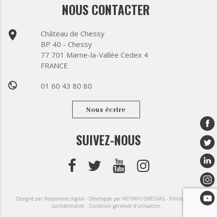
NOUS CONTACTER
place
Château de Chessy
BP 40 - Chessy
77 701 Marne-la-Vallée Cedex 4
FRANCE
01 60 43 80 80
phone
Nous écrire
SUIVEZ-NOUS
Designé par Responsive.digital -
Développé par NETINFOSMEDIAS -
Politique de
confidentialité -
Condition générale d'utilisation