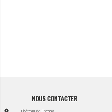
NOUS CONTACTER
place
Château de Chessy