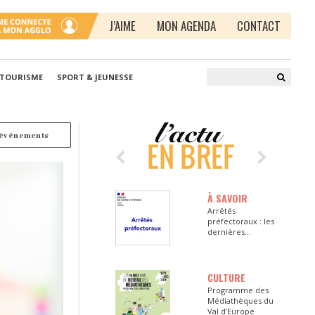
J’AIME
MON AGENDA
CONTACT
 TOURISME
SPORT & JEUNESSE
 événements
À SAVOIR
Arrêtés
préfectoraux : les
dernières
informations en
Seine-et-Marne
CULTURE
Programme des
Médiathèques du
Val d’Europe