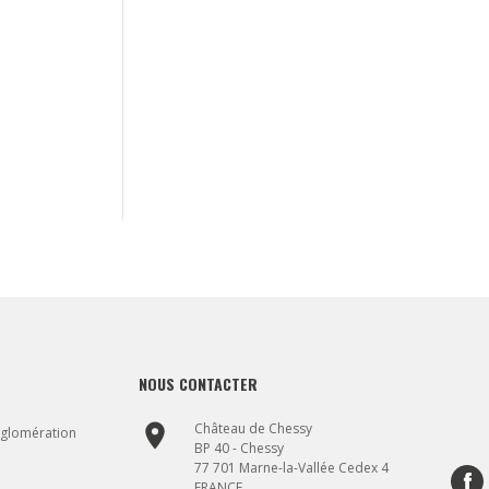
NOUS CONTACTER
place
Château de Chessy
gglomération
BP 40 - Chessy
77 701 Marne-la-Vallée Cedex 4
FRANCE