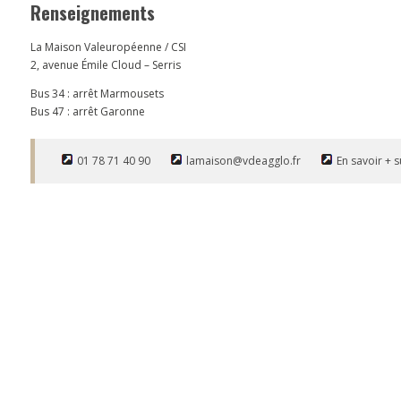
Renseignements
La Maison Valeuropéenne / CSI
2, avenue Émile Cloud – Serris
Bus 34 : arrêt Marmousets
Bus 47 : arrêt Garonne
01 78 71 40 90
lamaison@vdeagglo.fr
En savoir + 