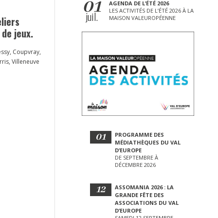
01
AGENDA DE L’ÉTÉ 2026
LES ACTIVITÉS DE L’ÉTÉ 2026 À LA
juil.
liers
MAISON VALEUROPÉENNE
 de jeux.
hessy, Coupvray,
ris, Villeneuve
01
PROGRAMME DES
MÉDIATHÈQUES DU VAL
D’EUROPE
DE SEPTEMBRE À
DÉCEMBRE 2026
12
ASSOMANIA 2026 : LA
GRANDE FÊTE DES
ASSOCIATIONS DU VAL
D’EUROPE
SAMEDI 12 SEPTEMBRE