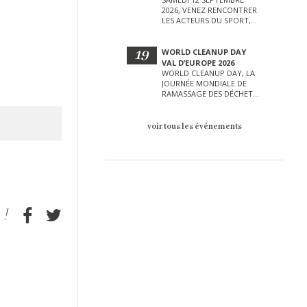
2026, VENEZ RENCONTRER
LES ACTEURS DU SPORT,
DE LA CULTURE, DE LA
PETITE ENFANCE ET BIEN
D’AUTRES LORS DE CETTE
19
WORLD CLEANUP DAY
JOURNÉE EXCEPTIONNELLE.
VAL D’EUROPE 2026
WORLD CLEANUP DAY, LA
JOURNÉE MONDIALE DE
RAMASSAGE DES DÉCHETS
AURA LIEU LE SAMEDI 19
SEPTEMBRE SUR LE VAL
D’EUROPE !
voir tous les événements