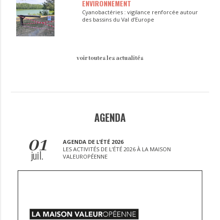
ENVIRONNEMENT
Cyanobactéries : vigilance renforcée autour
des bassins du Val d’Europe
voir toutes les actualités
AGENDA
01
AGENDA DE L’ÉTÉ 2026
LES ACTIVITÉS DE L’ÉTÉ 2026 À LA MAISON
juil.
VALEUROPÉENNE