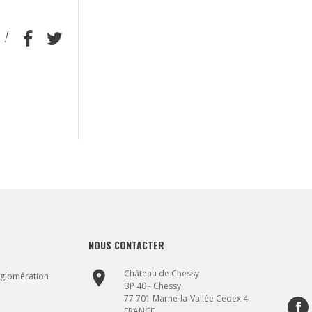
NOUS CONTACTER
place
Château de Chessy
gglomération
BP 40 - Chessy
77 701 Marne-la-Vallée Cedex 4
FRANCE