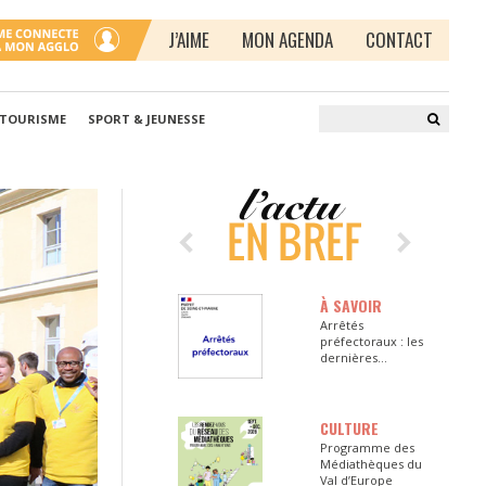
J’AIME
MON AGENDA
CONTACT
 TOURISME
SPORT & JEUNESSE
À SAVOIR
Arrêtés
préfectoraux : les
dernières
informations en
Seine-et-Marne
CULTURE
Programme des
Médiathèques du
Val d’Europe