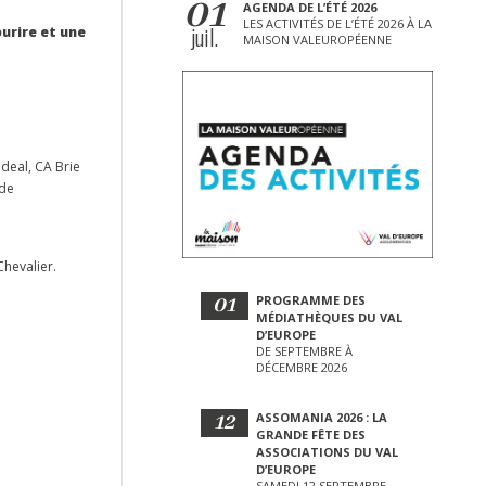
01
AGENDA DE L’ÉTÉ 2026
LES ACTIVITÉS DE L’ÉTÉ 2026 À LA
juil.
ourire et une
MAISON VALEUROPÉENNE
deal, CA Brie
 de
Chevalier.
01
PROGRAMME DES
MÉDIATHÈQUES DU VAL
D’EUROPE
DE SEPTEMBRE À
DÉCEMBRE 2026
12
ASSOMANIA 2026 : LA
GRANDE FÊTE DES
ASSOCIATIONS DU VAL
D’EUROPE
SAMEDI 12 SEPTEMBRE