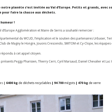
otre planète s’est invitée au Val d’Europe. Petits et grands, avec s
 pour faire la chasse aux déchets.
 humeur !
al d’Europe Agglomération et Maire de Serris a souhaité remercier :
artemental du WCUD, l’implication et le soutien des partenaires Urbaser, Teri
ons Club de Magny le Hongre, Jouons Crescendo, SMITOM et Cy-Clope, les équipes
 répondu à cet appel citoyen.
résents Peggy Pharisien, Thierry Cerri, Cyril Marsaud, Daniel Chevalier et Luc 
es
| 6400 kg
de déchets recyclables
|
94 700
mégots
|
470
kg
de verre