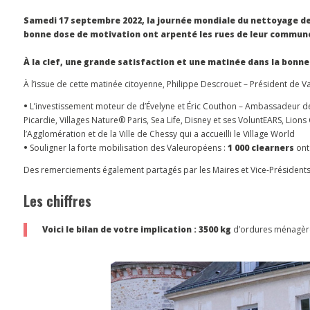
Samedi 17 septembre 2022, la journée mondiale du nettoyage de n
bonne dose de motivation ont arpenté les rues de leur commune
À la clef, une grande satisfaction et une matinée dans la bonne
À l’issue de cette matinée citoyenne, Philippe Descrouet – Président de V
•
L’investissement moteur de d’Évelyne et Éric Couthon – Ambassadeur dép
Picardie, Villages Nature® Paris, Sea Life, Disney et ses VoluntEARS, Li
l’Agglomération et de la Ville de Chessy qui a accueilli le Village World
•
Souligner la forte mobilisation des Valeuropéens :
1 000 clearners
ont
Des remerciements également partagés par les Maires et Vice-Présidents p
Les chiffres
Voici le bilan de votre implication : 3500 kg
d’ordures ménagèr