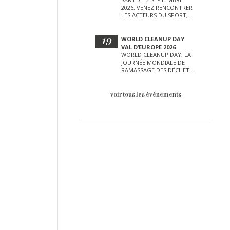
2026, VENEZ RENCONTRER
LES ACTEURS DU SPORT,
DE LA CULTURE, DE LA
PETITE ENFANCE ET BIEN
D’AUTRES LORS DE CETTE
19
WORLD CLEANUP DAY
JOURNÉE EXCEPTIONNELLE.
VAL D’EUROPE 2026
WORLD CLEANUP DAY, LA
JOURNÉE MONDIALE DE
RAMASSAGE DES DÉCHETS
AURA LIEU LE SAMEDI 19
SEPTEMBRE SUR LE VAL
D’EUROPE !
voir tous les événements