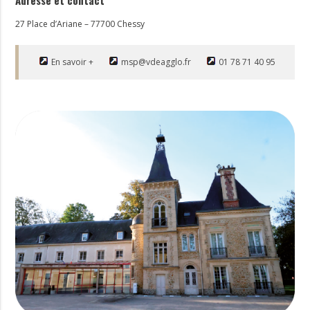
Adresse et contact
27 Place d’Ariane – 77700 Chessy
En savoir +
msp@vdeagglo.fr
01 78 71 40 95