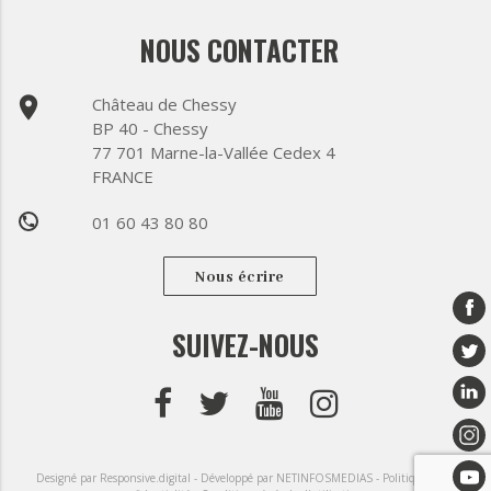
NOUS CONTACTER
place
Château de Chessy
BP 40 - Chessy
77 701 Marne-la-Vallée Cedex 4
FRANCE
01 60 43 80 80
phone
Nous écrire
SUIVEZ-NOUS
Designé par Responsive.digital -
Développé par NETINFOSMEDIAS -
Politique de