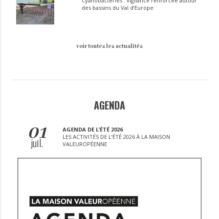
Cyanobactéries : vigilance renforcée autour
des bassins du Val d’Europe
voir toutes les actualités
AGENDA
01
AGENDA DE L’ÉTÉ 2026
LES ACTIVITÉS DE L’ÉTÉ 2026 À LA MAISON
juil.
VALEUROPÉENNE