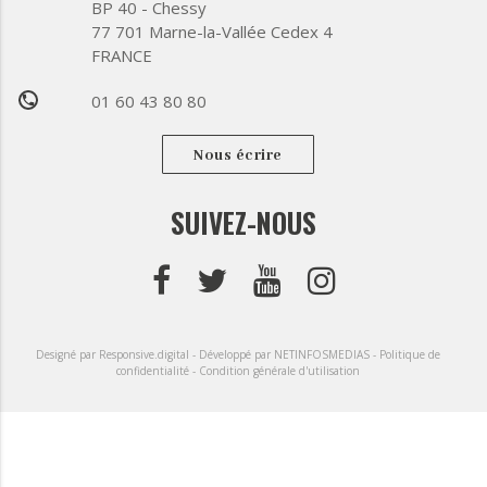
BP 40 - Chessy
77 701 Marne-la-Vallée Cedex 4
FRANCE
01 60 43 80 80
phone
Nous écrire
SUIVEZ-NOUS
Designé par Responsive.digital -
Développé par NETINFOSMEDIAS -
Politique de
confidentialité -
Condition générale d'utilisation