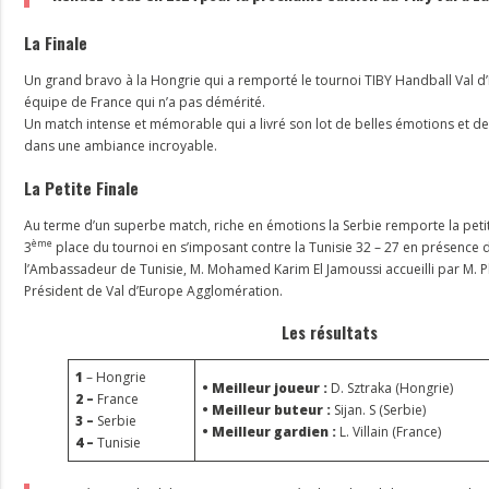
La Finale
Un grand bravo à la Hongrie qui a remporté le tournoi TIBY Handball Val d
équipe de France qui n’a pas démérité.
Un match intense et mémorable qui a livré son lot de belles émotions et 
dans une ambiance incroyable.
La Petite Finale
Au terme d’un superbe match, riche en émotions la Serbie remporte la petit
ème
3
place du tournoi en s’imposant contre la Tunisie 32 – 27 en présence
l’Ambassadeur de Tunisie, M. Mohamed Karim El Jamoussi accueilli par M. P
Président de Val d’Europe Agglomération.
Les résultats
1
– Hongrie
• Meilleur joueur :
D. Sztraka (Hongrie)
2 –
France
• Meilleur buteur :
Sijan. S (Serbie)
3 –
Serbie
• Meilleur gardien :
L. Villain (France)
4 –
Tunisie