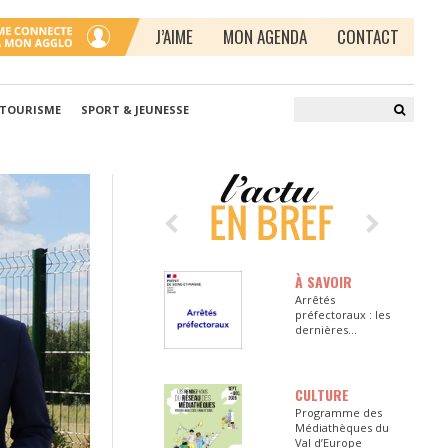
J’AIME
MON AGENDA
CONTACT
 TOURISME
SPORT & JEUNESSE
À SAVOIR
Arrêtés
préfectoraux : les
dernières
informations en
Seine-et-Marne
CULTURE
Programme des
Médiathèques du
Val d’Europe