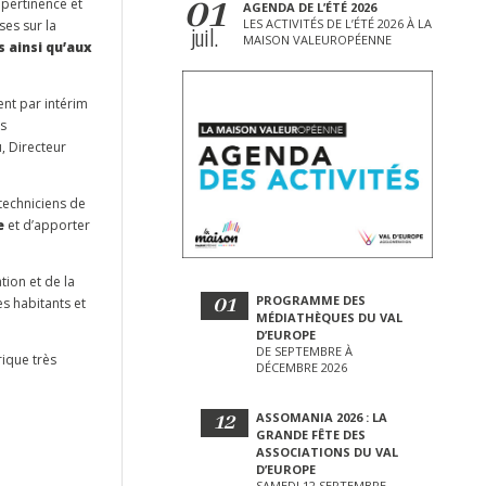
01
 pertinence et
AGENDA DE L’ÉTÉ 2026
LES ACTIVITÉS DE L’ÉTÉ 2026 À LA
ses sur la
juil.
MAISON VALEUROPÉENNE
 ainsi qu’aux
ent par intérim
s
, Directeur
 techniciens de
e
et d’apporter
tion et de la
01
PROGRAMME DES
s habitants et
MÉDIATHÈQUES DU VAL
D’EUROPE
DE SEPTEMBRE À
ique très
DÉCEMBRE 2026
12
ASSOMANIA 2026 : LA
GRANDE FÊTE DES
ASSOCIATIONS DU VAL
D’EUROPE
SAMEDI 12 SEPTEMBRE