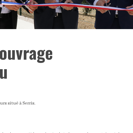
 ouvrage
u
urs situé à Serris.