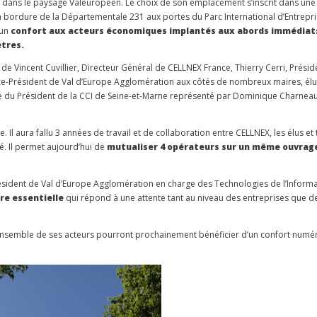
on dans le paysage Valeuropéen. Le choix de son emplacement s’inscrit dans une
en bordure de la Départementale 231 aux portes du Parc International d’Entrepri
 un
confort aux acteurs économiques implantés aux abords immédiats
ètres.
e Vincent Cuvillier, Directeur Général de CELLNEX France, Thierry Cerri, Présid
ice-Président de Val d’Europe Agglomération aux côtés de nombreux maires, élu
du Président de la CCI de Seine-et-Marne représenté par Dominique Charneau
. Il aura fallu 3 années de travail et de collaboration entre CELLNEX, les élus et
. Il permet aujourd’hui de
mutualiser 4 opérateurs sur un même ouvrag
Président de Val d’Europe Agglomération en charge des Technologies de l’Informa
re essentielle
qui répond à une attente tant au niveau des entreprises que de
l’ensemble de ses acteurs pourront prochainement bénéficier d’un confort numér