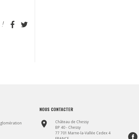
NOUS CONTACTER
place
Château de Chessy
gglomération
BP 40 - Chessy
77 701 Marne-la-Vallée Cedex 4
FRANCE