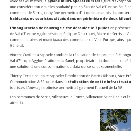
Avec ses 45 mètres, le
pylône multi-opérateurs
fait figure d’excepti
une considération visuelles souhaité par les élus de Val d’Europe. Situé 
commune de Serris, ce pylône permettra d’ici quelques mois d’apporter
habitants et touristes situés dans un périmètre de deux kilom
L’inauguration de l’ouvrage s’est déroulée le 7 juillet
en présence d
de Val d’Europe Agglomération, Philippe Descrouet, Maire de Serris et V
communautaires et municipaux des communes de Val d’Europe, ainsi que 
Général.
Vincent Cuvillier a rappelé combien la réalisation de ce projet a été longue
Val d’Europe Agglomération et la Sanef, propriétaire du domaine concédé
une solution à une consommation de data qui se sait exponentielle.
Thierry Cerri a souhaité rappeler l’implication de Patrick Ribourg, Vice-
Communication & Sécurité dans la
réalisation de cette infrastructu
touristes. L’ouvrage optimisé permettra également l’accueil de la 5G.
Les communes de Serris, Villeneuve le Comte, Villeneuve Saint-Denis et 
attendu.