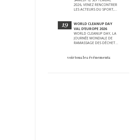
2026, VENEZ RENCONTRER
LES ACTEURS DU SPORT,
DE LA CULTURE, DE LA
PETITE ENFANCE ET BIEN
D’AUTRES LORS DE CETTE
19
WORLD CLEANUP DAY
JOURNÉE EXCEPTIONNELLE.
VAL D’EUROPE 2026
WORLD CLEANUP DAY, LA
JOURNÉE MONDIALE DE
RAMASSAGE DES DÉCHETS
AURA LIEU LE SAMEDI 19
SEPTEMBRE SUR LE VAL
D’EUROPE !
voir tous les événements