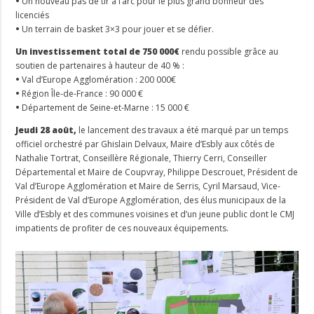
•
Un nouveau pas de tir à l’arc pour le plus grand bonheur des
licenciés
•
Un terrain de basket 3×3 pour jouer et se défier.
Un investissement total de 750 000€
rendu possible grâce au
soutien de partenaires à hauteur de 40 % :
•
Val d’Europe Agglomération : 200 000€
•
Région Île-de-France : 90 000 €
•
Département de Seine-et-Marne : 15 000 €
Jeudi 28 août,
le lancement des travaux a été marqué par un temps
officiel orchestré par Ghislain Delvaux, Maire d’Esbly aux côtés de
Nathalie Tortrat, Conseillère Régionale, Thierry Cerri, Conseiller
Départemental et Maire de Coupvray, Philippe Descrouet, Président de
Val d’Europe Agglomération et Maire de Serris, Cyril Marsaud, Vice-
Président de Val d’Europe Agglomération, des élus municipaux de la
Ville d’Esbly et des communes voisines et d’un jeune public dont le CMJ
impatients de profiter de ces nouveaux équipements.