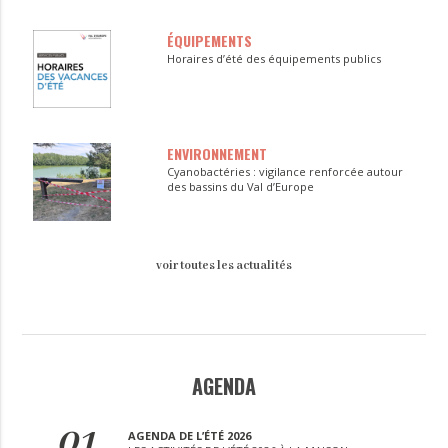
ÉQUIPEMENTS
Horaires d’été des équipements publics
ENVIRONNEMENT
Cyanobactéries : vigilance renforcée autour
des bassins du Val d’Europe
voir toutes les actualités
AGENDA
01
AGENDA DE L’ÉTÉ 2026