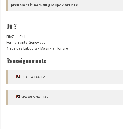
prénom
et le
nom du groupe / artiste
Où ?
File7 Le Club
Ferme Sainte-Geneviève
4, rue des Labours – Magny le Hongre
Renseignements
01 60 43 66 12
Site web de File7