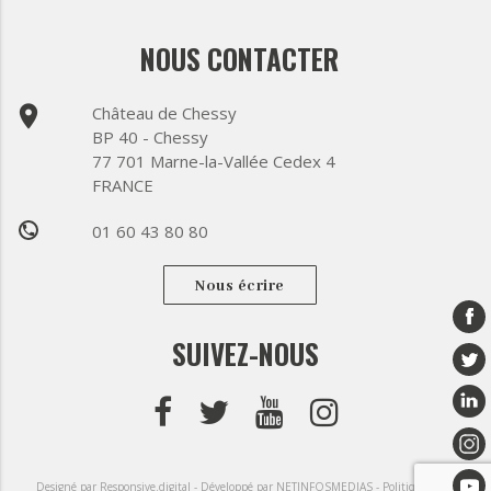
NOUS CONTACTER
place
Château de Chessy
BP 40 - Chessy
77 701 Marne-la-Vallée Cedex 4
FRANCE
01 60 43 80 80
phone
Nous écrire
SUIVEZ-NOUS
Designé par Responsive.digital -
Développé par NETINFOSMEDIAS -
Politique de