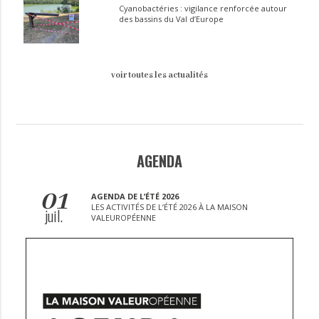
Cyanobactéries : vigilance renforcée autour
des bassins du Val d’Europe
voir toutes les actualités
AGENDA
01
AGENDA DE L’ÉTÉ 2026
LES ACTIVITÉS DE L’ÉTÉ 2026 À LA MAISON
juil.
VALEUROPÉENNE