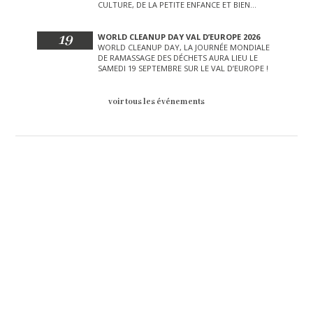
CULTURE, DE LA PETITE ENFANCE ET BIEN
D’AUTRES LORS DE CETTE JOURNÉE
EXCEPTIONNELLE.
19
WORLD CLEANUP DAY VAL D’EUROPE 2026
WORLD CLEANUP DAY, LA JOURNÉE MONDIALE
DE RAMASSAGE DES DÉCHETS AURA LIEU LE
SAMEDI 19 SEPTEMBRE SUR LE VAL D’EUROPE !
voir tous les événements