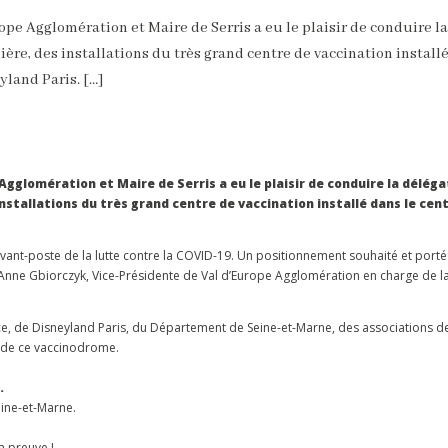
ope Agglomération et Maire de Serris a eu le plaisir de conduire l
ère, des installations du très grand centre de vaccination installé
land Paris. […]
Agglomération et Maire de Serris a eu le plaisir de conduire la déléga
nstallations du très grand centre de vaccination installé dans le cen
d’avant-poste de la lutte contre la COVID-19. Un positionnement souhaité et port
 Anne Gbiorczyk, Vice-Présidente de Val d’Europe Agglomération en charge de la
nce, de Disneyland Paris, du Département de Seine-et-Marne, des associations de 
e de ce vaccinodrome.
.
ine-et-Marne.
a preuve !