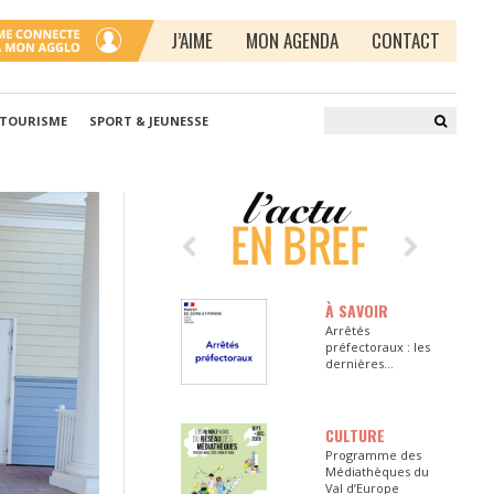
J’AIME
MON AGENDA
CONTACT
 TOURISME
SPORT & JEUNESSE
À SAVOIR
Arrêtés
préfectoraux : les
dernières
informations en
Seine-et-Marne
CULTURE
Programme des
Médiathèques du
Val d’Europe