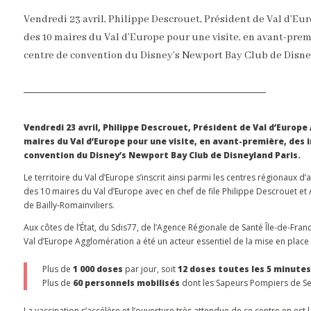
Vendredi 23 avril, Philippe Descrouet, Président de Val d’Eur
des 10 maires du Val d’Europe pour une visite, en avant-premi
centre de convention du Disney’s Newport Bay Club de Disney
Vendredi 23 avril, Philippe Descrouet, Président de Val d’Europe 
maires du Val d’Europe pour une visite, en avant-première, des i
convention du Disney’s Newport Bay Club de Disneyland Paris.
Le territoire du Val d’Europe s’inscrit ainsi parmi les centres régionaux 
des 10 maires du Val d’Europe avec en chef de file Philippe Descrouet et
de Bailly-Romainviliers.
Aux côtes de l’État, du Sdis77, de l’Agence Régionale de Santé Île-de-Fra
Val d’Europe Agglomération a été un acteur essentiel de la mise en plac
Plus de
1 000 doses
par jour, soit
12 doses toutes les 5 minutes
Plus de
60 personnels mobilisés
dont les Sapeurs Pompiers de Se
La vaccination s’accélère et l’ouverture très attendue de ce centre en est l