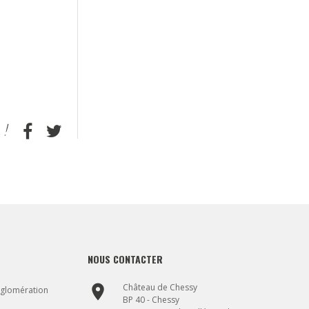
NOUS CONTACTER
place
Château de Chessy
gglomération
BP 40 - Chessy