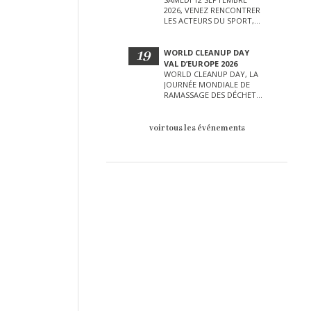
2026, VENEZ RENCONTRER
LES ACTEURS DU SPORT,
DE LA CULTURE, DE LA
PETITE ENFANCE ET BIEN
D’AUTRES LORS DE CETTE
19
WORLD CLEANUP DAY
JOURNÉE EXCEPTIONNELLE.
VAL D’EUROPE 2026
WORLD CLEANUP DAY, LA
JOURNÉE MONDIALE DE
RAMASSAGE DES DÉCHETS
AURA LIEU LE SAMEDI 19
SEPTEMBRE SUR LE VAL
D’EUROPE !
voir tous les événements