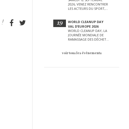
2026, VENEZ RENCONTRER
LES ACTEURS DU SPORT,
DE LA CULTURE, DE LA
PETITE ENFANCE ET BIEN
D’AUTRES LORS DE CETTE
19
WORLD CLEANUP DAY
JOURNÉE EXCEPTIONNELLE.
VAL D’EUROPE 2026
WORLD CLEANUP DAY, LA
JOURNÉE MONDIALE DE
RAMASSAGE DES DÉCHETS
AURA LIEU LE SAMEDI 19
SEPTEMBRE SUR LE VAL
D’EUROPE !
voir tous les événements