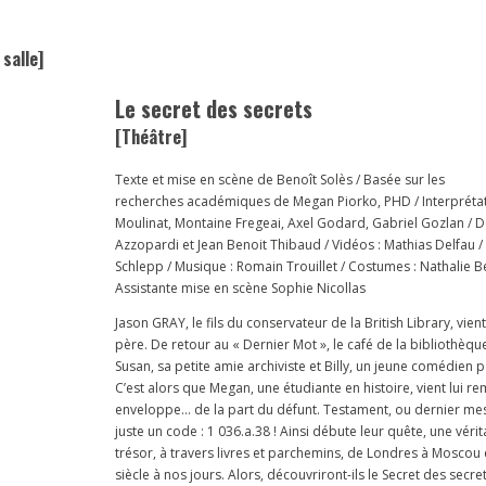
salle]
Le secret des secrets
[Théâtre]
Texte et mise en scène de Benoît Solès / Basée sur les
recherches académiques de Megan Piorko, PHD / Interprétat
Moulinat, Montaine Fregeai, Axel Godard, Gabriel Gozlan / Déc
Azzopardi et Jean Benoit Thibaud / Vidéos : Mathias Delfau /
Schlepp / Musique : Romain Trouillet / Costumes : Nathalie B
Assistante mise en scène Sophie Nicollas
Jason GRAY, le fils du conservateur de la British Library, vien
père. De retour au « Dernier Mot », le café de la bibliothèque
Susan, sa petite amie archiviste et Billy, un jeune comédien 
C’est alors que Megan, une étudiante en histoire, vient lui r
enveloppe… de la part du défunt. Testament, ou dernier me
juste un code : 1 036.a.38 ! Ainsi débute leur quête, une véri
trésor, à travers livres et parchemins, de Londres à Moscou 
siècle à nos jours. Alors, découvriront-ils le Secret des secret