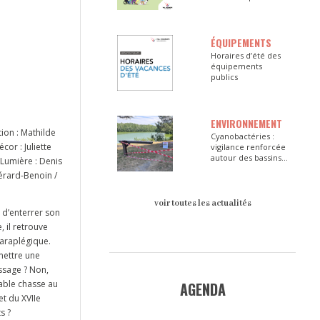
ÉQUIPEMENTS
Horaires d’été des
équipements
publics
ENVIRONNEMENT
ion : Mathilde
Cyanobactéries :
or : Juliette
vigilance renforcée
autour des bassins
 Lumière : Denis
du Val d’Europe
érard-Benoin /
voir toutes les actualités
t d’enterrer son
, il retrouve
paraplégique.
emettre une
ssage ? Non,
table chasse au
AGENDA
et du XVIIe
s ?