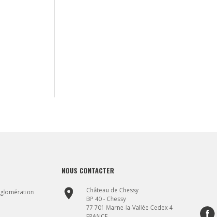
NOUS CONTACTER
place
Château de Chessy
gglomération
BP 40 - Chessy
77 701 Marne-la-Vallée Cedex 4
FRANCE