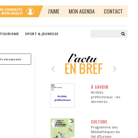
J’AIME
MON AGENDA
CONTACT
 TOURISME
SPORT & JEUNESSE
 événements
À SAVOIR
Arrêtés
préfectoraux : les
dernières
informations en
Seine-et-Marne
CULTURE
Programme des
Médiathèques du
Val d’Europe