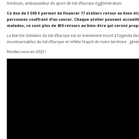
Amdouni, ambassadeur du sport de Val d’Europe Agglomération.
Ce don de 3 500 € permet de financer 77 ateliers retour au bien-ê
personnes souffrant d’un cancer. Chaque atelier pouvant accueill
malades, ce sont plus de 450 retours au bien-être qui seront prop
La Marche Solidaire du Val d’Europe est un évènement inscrit à l’agenda d
incontournables du Val d’Europe et reflète l’esprit de notre territoire : génér
Rendez-vous en 2025 !