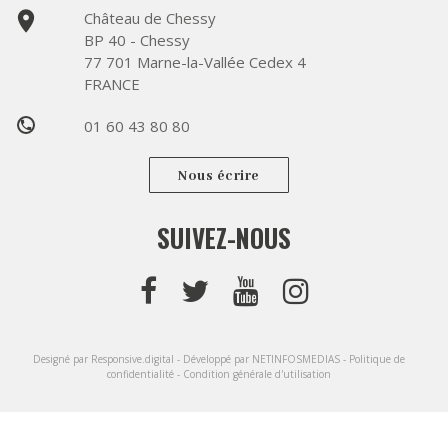
place
Château de Chessy
BP 40 - Chessy
77 701 Marne-la-Vallée Cedex 4
FRANCE
01 60 43 80 80
phone
Nous écrire
SUIVEZ-NOUS
Designé par Responsive.digital -
Développé par NETINFOSMEDIAS -
Politique de
confidentialité -
Condition générale d'utilisation