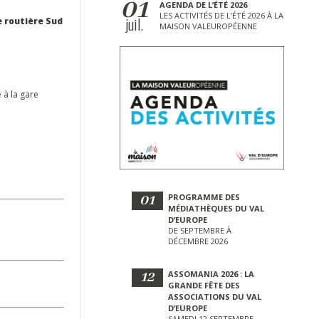
01
AGENDA DE L’ÉTÉ 2026
LES ACTIVITÉS DE L’ÉTÉ 2026 À LA
juil.
e routière Sud
MAISON VALEUROPÉENNE
 à la gare
01
PROGRAMME DES
MÉDIATHÈQUES DU VAL
D’EUROPE
DE SEPTEMBRE À
DÉCEMBRE 2026
12
ASSOMANIA 2026 : LA
GRANDE FÊTE DES
ASSOCIATIONS DU VAL
D’EUROPE
SAMEDI 12 SEPTEMBRE