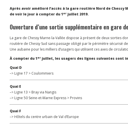
Après avoir amélioré l’accès à la gare routière Nord de Chessy M
er
de voir le jour à compter du 1
juillet 2019.
Ouverture d’une sortie supplémentaire en gare d
La gare de Chessy Marne-la-Vallée dispose à présent de deux sorties don
routière de Chessy Sud sans passage obligé par le périmètre sécurisé de 
Une aubaine pour les milliers d’usagers qui utilisent ces axes de circulat
er
À compter du 1
juillet, les usagers des lignes suivantes sont 
Quai D
–> Ligne 17 > Coulommiers
Quai E
–> Ligne 13 > Bray via Nangis
–> Ligne 50 Seine-et-Marne Express > Provins
Quai F
–> Hôtels du centre urbain de Val d’Europe