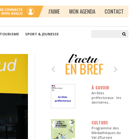
J’AIME
MON AGENDA
CONTACT
 TOURISME
SPORT & JEUNESSE
À SAVOIR
Arrêtés
préfectoraux : les
dernières
informations en
Seine-et-Marne
CULTURE
Programme des
Médiathèques du
Val d’Europe