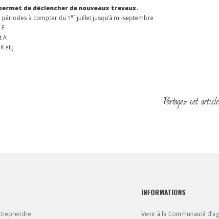
s permet de déclencher de nouveaux travaux.
er
is périodes à compter du 1
juillet jusqu’à mi-septembre
 F
t A
K et J
INFORMATIONS
ntreprendre
Venir à la Communauté d’a