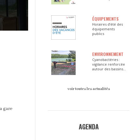
ÉQUIPEMENTS
Horaires d’été des
équipements
publics
ENVIRONNEMENT
Cyanobactéries :
vigilance renforcée
autour des bassins
du Val d’Europe
voir toutes les actualités
a gare
AGENDA