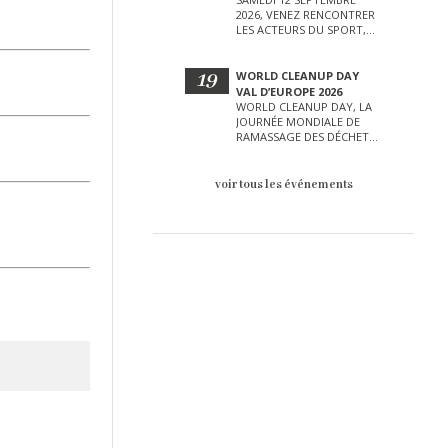
2026, VENEZ RENCONTRER
LES ACTEURS DU SPORT,
DE LA CULTURE, DE LA
PETITE ENFANCE ET BIEN
D’AUTRES LORS DE CETTE
19
WORLD CLEANUP DAY
JOURNÉE EXCEPTIONNELLE.
VAL D’EUROPE 2026
WORLD CLEANUP DAY, LA
JOURNÉE MONDIALE DE
RAMASSAGE DES DÉCHETS
AURA LIEU LE SAMEDI 19
SEPTEMBRE SUR LE VAL
D’EUROPE !
voir tous les événements