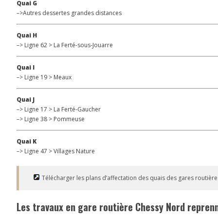
Quai G
–>Autres dessertes grandes distances
Quai H
–> Ligne 62 > La Ferté-sous-Jouarre
Quai I
–> Ligne 19 > Meaux
Quai J
–> Ligne 17 > La Ferté-Gaucher
–> Ligne 38 > Pommeuse
Quai K
–> Ligne 47 > Villages Nature
Télécharger les plans d’affectation des quais des gares routièr
Les travaux en gare routière Chessy Nord repren