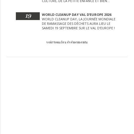
CULTURE, DE LA PETITE ENFANCE ET BIEN
D’AUTRES LORS DE CETTE JOURNÉE
EXCEPTIONNELLE.
19
WORLD CLEANUP DAY VAL D’EUROPE 2026
WORLD CLEANUP DAY, LA JOURNÉE MONDIALE
DE RAMASSAGE DES DÉCHETS AURA LIEU LE
SAMEDI 19 SEPTEMBRE SUR LE VAL D’EUROPE !
voir tous les événements