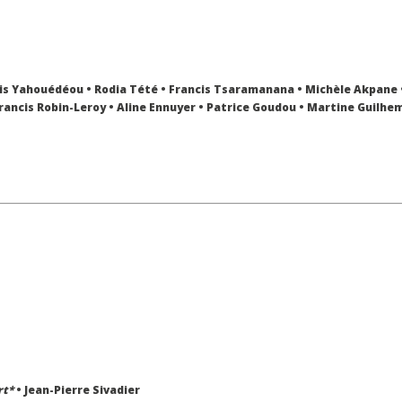
is Yahouédéou • Rodia Tété • Francis Tsaramanana • Michèle Akpane 
ancis Robin-Leroy • Aline Ennuyer • Patrice Goudou • Martine Guilhem
rt*
• Jean-Pierre Sivadier