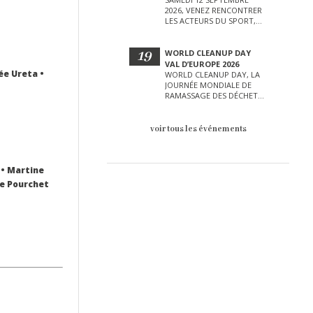
2026, VENEZ RENCONTRER
LES ACTEURS DU SPORT,
DE LA CULTURE, DE LA
PETITE ENFANCE ET BIEN
D’AUTRES LORS DE CETTE
19
WORLD CLEANUP DAY
JOURNÉE EXCEPTIONNELLE.
VAL D’EUROPE 2026
ée Ureta
•
WORLD CLEANUP DAY, LA
JOURNÉE MONDIALE DE
RAMASSAGE DES DÉCHETS
AURA LIEU LE SAMEDI 19
SEPTEMBRE SUR LE VAL
D’EUROPE !
voir tous les événements
 • Martine
ne Pourchet