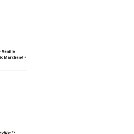
 Vanille
ric Marchand •
rollier*
•