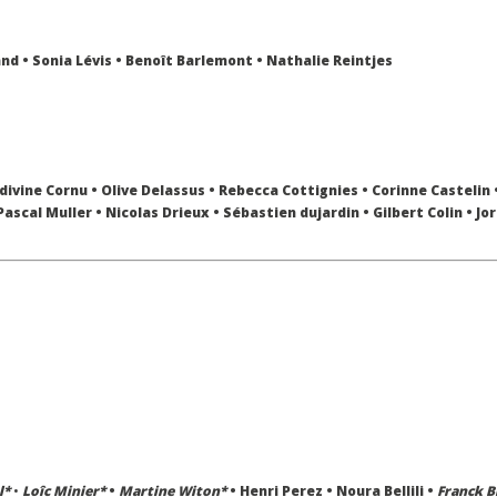
nd • Sonia Lévis • Benoît Barlemont • Nathalie Reintjes
divine Cornu • Olive Delassus • Rebecca Cottignies • Corinne Castelin •
Pascal Muller • Nicolas Drieux • Sébastien dujardin • Gilbert Colin • Jo
l*
•
Loîc Minier*
•
Martine Witon*
• Henri Perez • Noura Bellili •
Franck B