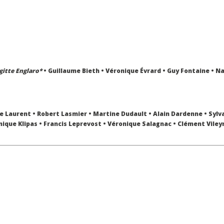
gitte Englaro*
• Guillaume Bieth • Véronique Évrard • Guy Fontaine • N
te Laurent • Robert Lasmier • Martine Dudault • Alain Dardenne • Sylva
que Klipas • Francis Leprevost • Véronique Salagnac • Clément Vileyn