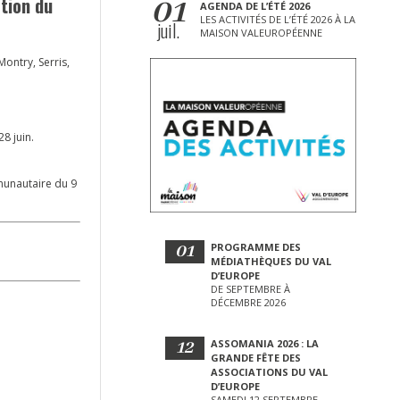
01
tion du
AGENDA DE L’ÉTÉ 2026
LES ACTIVITÉS DE L’ÉTÉ 2026 À LA
juil.
MAISON VALEUROPÉENNE
ontry, Serris,
8 juin.
munautaire du 9
01
PROGRAMME DES
MÉDIATHÈQUES DU VAL
D’EUROPE
DE SEPTEMBRE À
DÉCEMBRE 2026
12
ASSOMANIA 2026 : LA
GRANDE FÊTE DES
ASSOCIATIONS DU VAL
D’EUROPE
SAMEDI 12 SEPTEMBRE