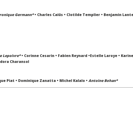
ronique Germann*
• Charles Caiüs • Clotilde Templier • Benjamin Lant
ie Lepoivre*
• Corinne Cesarin • Fabien Reynard •Estelle Laroye • Karin
andora Charansol
ue Piat • Dominique Zanatta • Michel Kalalo •
Antoine Bohan*