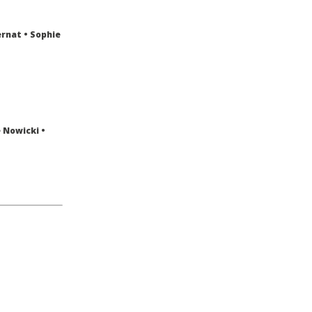
ernat • Sophie
e Nowicki •