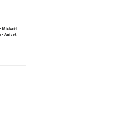
• Mickaël
 • Anicet