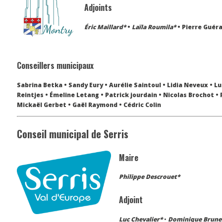
Adjoints
Éric Maillard*
•
Laïla Roumila*
• Pierre Guéra
Conseillers municipaux
Sabrina Betka • Sandy Eury • Aurélie Saintoul • Lidia Neveux • Lu
Reintjes • Émeline Letang • Patrick jourdain • Nicolas Brochot • 
Mickaël Gerbet • Gaël Raymond • Cédric Colin
Conseil municipal de Serris
Maire
Philippe Descrouet*
Adjoint
Luc Chevalier*
•
Dominique Brune