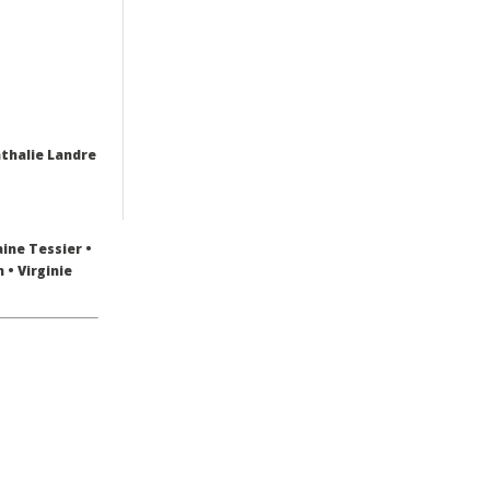
athalie Landre
ine Tessier •
 • Virginie