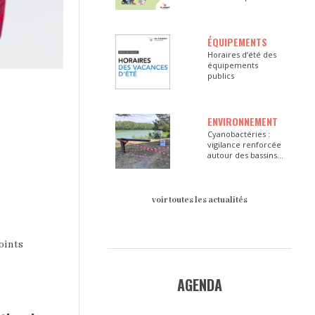
ÉQUIPEMENTS
Horaires d’été des
équipements
publics
ENVIRONNEMENT
Cyanobactéries :
vigilance renforcée
autour des bassins
du Val d’Europe
voir toutes les actualités
oints
AGENDA