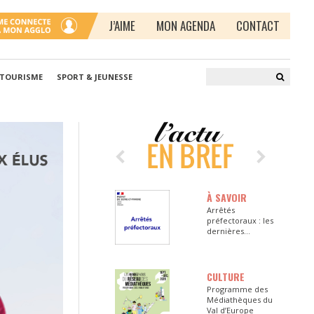
J’AIME
MON AGENDA
CONTACT
 TOURISME
SPORT & JEUNESSE
À SAVOIR
Arrêtés
préfectoraux : les
dernières
informations en
Seine-et-Marne
CULTURE
Programme des
Médiathèques du
Val d’Europe