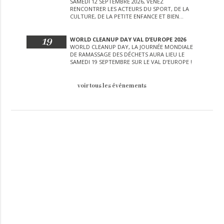
SAMEDI 12 SEPTEMBRE 2026, VENEZ
RENCONTRER LES ACTEURS DU SPORT, DE LA
CULTURE, DE LA PETITE ENFANCE ET BIEN
D’AUTRES LORS DE CETTE JOURNÉE
EXCEPTIONNELLE.
19
WORLD CLEANUP DAY VAL D’EUROPE 2026
WORLD CLEANUP DAY, LA JOURNÉE MONDIALE
DE RAMASSAGE DES DÉCHETS AURA LIEU LE
SAMEDI 19 SEPTEMBRE SUR LE VAL D’EUROPE !
voir tous les événements