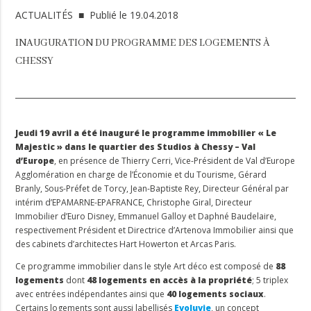
ACTUALITÉS
■ Publié le 19.04.2018
INAUGURATION DU PROGRAMME DES LOGEMENTS À
CHESSY
Jeudi 19 avril a été inauguré le programme immobilier « Le
Majestic » dans le quartier des Studios à Chessy – Val
d’Europe
, en présence de Thierry Cerri, Vice-Président de Val d’Europe
Agglomération en charge de l’Économie et du Tourisme, Gérard
Branly, Sous-Préfet de Torcy, Jean-Baptiste Rey, Directeur Général par
intérim d’EPAMARNE-EPAFRANCE, Christophe Giral, Directeur
Immobilier d’Euro Disney, Emmanuel Galloy et Daphné Baudelaire,
respectivement Président et Directrice d’Artenova Immobilier ainsi que
des cabinets d’architectes Hart Howerton et Arcas Paris.
Ce programme immobilier dans le style Art déco est composé de
88
logements
dont
48 logements en accès à la propriété
; 5 triplex
avec entrées indépendantes ainsi que
40 logements sociaux
.
Certains logements sont aussi labellisés
Evoluvie
, un concept