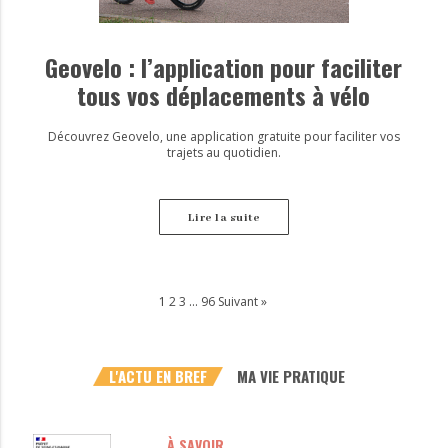
Geovelo : l’application pour faciliter
tous vos déplacements à vélo
Découvrez Geovelo, une application gratuite pour faciliter vos
trajets au quotidien.
Lire la suite
1
2
3
…
96
Suivant »
L'ACTU EN BREF
MA VIE PRATIQUE
À SAVOIR