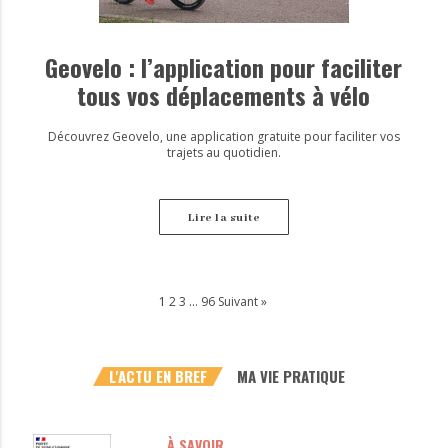
Geovelo : l’application pour faciliter
tous vos déplacements à vélo
Découvrez Geovelo, une application gratuite pour faciliter vos
trajets au quotidien.
Lire la suite
1
2
3
…
96
Suivant »
L'ACTU EN BREF
MA VIE PRATIQUE
À SAVOIR