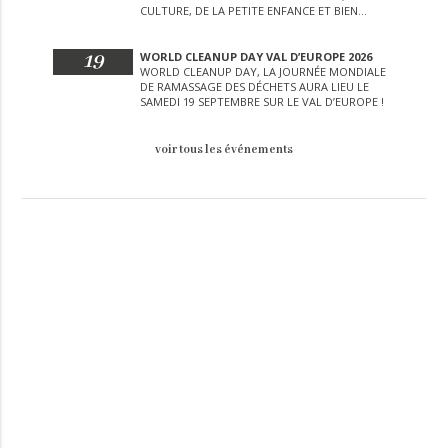
CULTURE, DE LA PETITE ENFANCE ET BIEN
D’AUTRES LORS DE CETTE JOURNÉE
EXCEPTIONNELLE.
19
WORLD CLEANUP DAY VAL D’EUROPE 2026
WORLD CLEANUP DAY, LA JOURNÉE MONDIALE
DE RAMASSAGE DES DÉCHETS AURA LIEU LE
SAMEDI 19 SEPTEMBRE SUR LE VAL D’EUROPE !
voir tous les événements