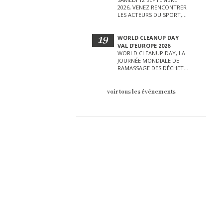
2026, VENEZ RENCONTRER
LES ACTEURS DU SPORT,
DE LA CULTURE, DE LA
PETITE ENFANCE ET BIEN
D’AUTRES LORS DE CETTE
19
WORLD CLEANUP DAY
JOURNÉE EXCEPTIONNELLE.
VAL D’EUROPE 2026
WORLD CLEANUP DAY, LA
JOURNÉE MONDIALE DE
RAMASSAGE DES DÉCHETS
AURA LIEU LE SAMEDI 19
SEPTEMBRE SUR LE VAL
D’EUROPE !
voir tous les événements