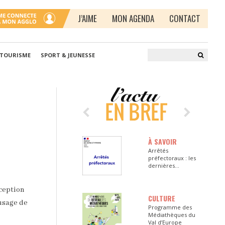
J’AIME
MON AGENDA
CONTACT
 TOURISME
SPORT & JEUNESSE
À SAVOIR
Arrêtés
préfectoraux : les
dernières
informations en
Seine-et-Marne
ception
CULTURE
’usage de
Programme des
Médiathèques du
Val d’Europe