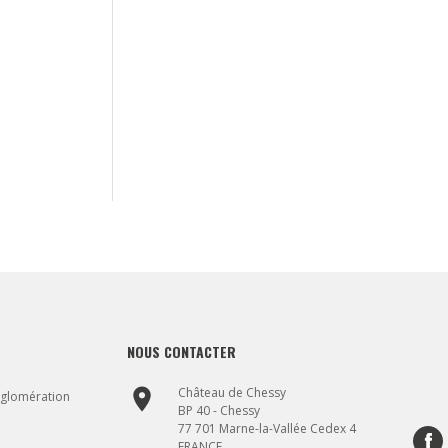
NOUS CONTACTER
place
Château de Chessy
gglomération
BP 40 - Chessy
77 701 Marne-la-Vallée Cedex 4
FRANCE