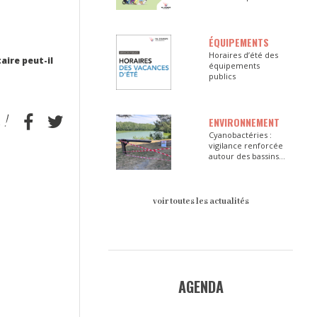
ÉQUIPEMENTS
Horaires d’été des
taire peut-il
équipements
publics
ENVIRONNEMENT
Cyanobactéries :
vigilance renforcée
autour des bassins
du Val d’Europe
voir toutes les actualités
AGENDA