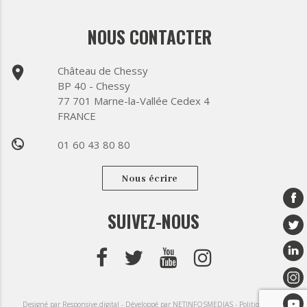
NOUS CONTACTER
place
Château de Chessy
BP 40 - Chessy
77 701 Marne-la-Vallée Cedex 4
FRANCE
01 60 43 80 80
phone
Nous écrire
SUIVEZ-NOUS
Designé par Responsive.digital -
Développé par NETINFOSMEDIAS -
Politique de