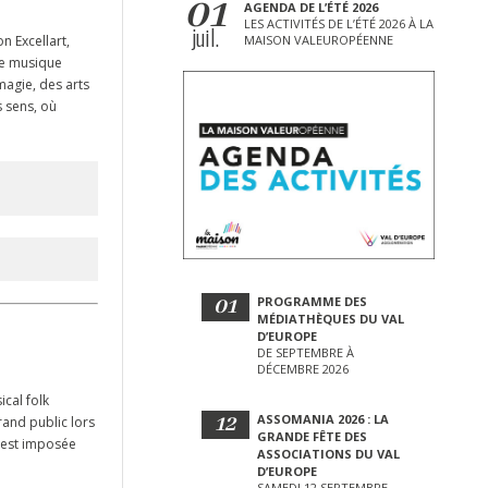
01
AGENDA DE L’ÉTÉ 2026
LES ACTIVITÉS DE L’ÉTÉ 2026 À LA
juil.
n Excellart,
MAISON VALEUROPÉENNE
de musique
magie, des arts
 sens, où
01
PROGRAMME DES
MÉDIATHÈQUES DU VAL
D’EUROPE
DE SEPTEMBRE À
DÉCEMBRE 2026
ical folk
12
ASSOMANIA 2026 : LA
rand public lors
GRANDE FÊTE DES
s’est imposée
ASSOCIATIONS DU VAL
D’EUROPE
SAMEDI 12 SEPTEMBRE