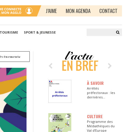
J’AIME
MON AGENDA
CONTACT
 TOURISME
SPORT & JEUNESSE
 événements
À SAVOIR
Arrêtés
préfectoraux : les
dernières
informations en
Seine-et-Marne
CULTURE
Programme des
Médiathèques du
Val d’Europe