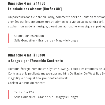
Dimanche 4 mai à 14h30
La balade des oiseaux [Durée : 80′]
Un parcours dans le parc du Lochy, commenté par Eric Couthon et ses ap
animées par le clarinettiste Yuri Shraibman et la violoniste Ruxandra Si
aux harmonies de la musique, créant une atmosphère magique et poétiq
Gratuit, sur inscription
Salle Goudailler – Grande rue – Magny le Hongre
Dimanche 4 mai à 16h30
« Songs » par l’Ensemble Contraste
Humour, énergie, romantisme, lyrisme, swing… Toutes les émotions de la
Contraste et la pétillante mezzo-soprano Irina De Baghy. De West Side Sto
magnifique bouquet final pour notre festival !
Cocktail à l’issue du concert.
Tarifs : 5 à 12 €
Salle Goudailler – Grande rue – Magny le Hongre