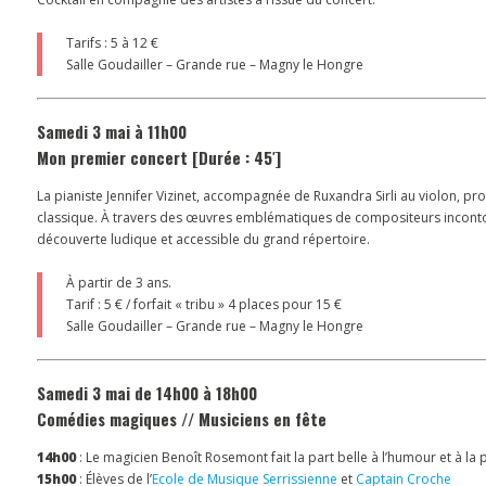
Tarifs : 5 à 12 €
Salle Goudailler – Grande rue – Magny le Hongre
Samedi 3 mai à 11h00
Mon premier concert [Durée : 45′]
La pianiste Jennifer Vizinet, accompagnée de Ruxandra Sirli au violon, pro
classique. À travers des œuvres emblématiques de compositeurs incontou
découverte ludique et accessible du grand répertoire.
À partir de 3 ans.
Tarif : 5 € / forfait « tribu » 4 places pour 15 €
Salle Goudailler – Grande rue – Magny le Hongre
Samedi 3 mai de 14h00 à 18h00
Comédies magiques // Musiciens en fête
14h00
: Le magicien Benoît Rosemont fait la part belle à l’humour et à l
15h00
: Élèves de l’
Ecole de Musique Serrissienne
et
Captain Croche