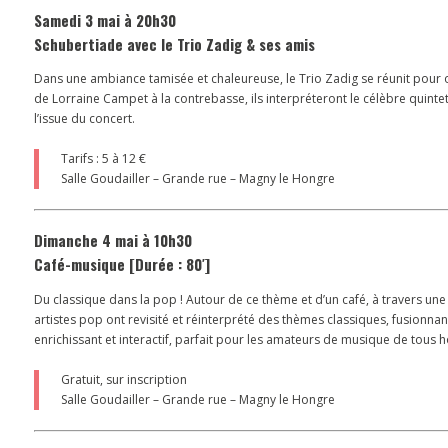
Samedi 3 mai à 20h30
Schubertiade avec le Trio Zadig & ses amis
Dans une ambiance tamisée et chaleureuse, le Trio Zadig se réunit pour of
de Lorraine Campet à la contrebasse, ils interpréteront le célèbre quinte
l’issue du concert.
Tarifs : 5 à 12 €
Salle Goudailler – Grande rue – Magny le Hongre
Dimanche 4 mai à 10h30
Café-musique [Durée : 80′]
Du classique dans la pop ! Autour de ce thème et d’un café, à travers u
artistes pop ont revisité et réinterprété des thèmes classiques, fusion
enrichissant et interactif, parfait pour les amateurs de musique de tous h
Gratuit, sur inscription
Salle Goudailler – Grande rue – Magny le Hongre