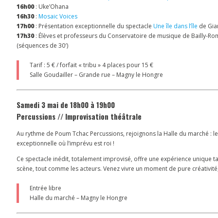
16h00
: Uke’Ohana
16h30
:
Mosaic Voices
17h00
: Présentation exceptionnelle du spectacle
Une île dans l’île
de Gian 
17h30
: Élèves et professeurs du Conservatoire de musique de Bailly-Rom
(séquences de 30′)
Tarif : 5 € / forfait « tribu » 4 places pour 15 €
Salle Goudailler – Grande rue – Magny le Hongre
Samedi 3 mai de 18h00 à 19h00
Percussions // Improvisation théâtrale
Au rythme de Poum Tchac Percussions, rejoignons la Halle du marché : le
exceptionnelle où l’imprévu est roi !
Ce spectacle inédit, totalement improvisé, offre une expérience unique ta
scène, tout comme les acteurs. Venez vivre un moment de pure créativité, 
Entrée libre
Halle du marché – Magny le Hongre