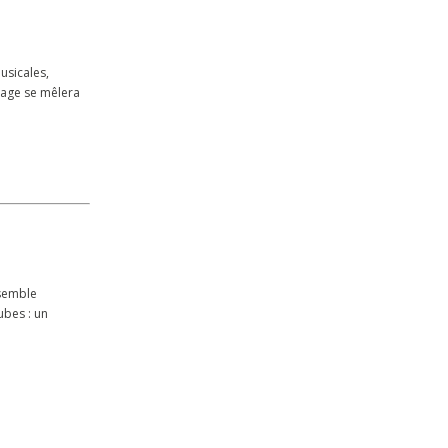
usicales,
sage se mêlera
nsemble
ubes : un