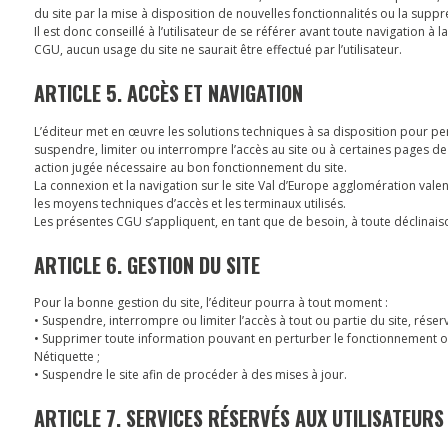
du site par la mise à disposition de nouvelles fonctionnalités ou la suppr
Il est donc conseillé à l’utilisateur de se référer avant toute navigation 
CGU, aucun usage du site ne saurait être effectué par l’utilisateur.
ARTICLE 5. ACCÈS ET NAVIGATION
L’éditeur met en œuvre les solutions techniques à sa disposition pour per
suspendre, limiter ou interrompre l’accès au site ou à certaines pages de
action jugée nécessaire au bon fonctionnement du site.
La connexion et la navigation sur le site Val d’Europe agglomération vale
les moyens techniques d’accès et les terminaux utilisés.
Les présentes CGU s’appliquent, en tant que de besoin, à toute déclinais
ARTICLE 6. GESTION DU SITE
Pour la bonne gestion du site, l’éditeur pourra à tout moment :
• Suspendre, interrompre ou limiter l’accès à tout ou partie du site, réserv
• Supprimer toute information pouvant en perturber le fonctionnement ou e
Nétiquette ;
• Suspendre le site afin de procéder à des mises à jour.
ARTICLE 7. SERVICES RÉSERVÉS AUX UTILISATEURS