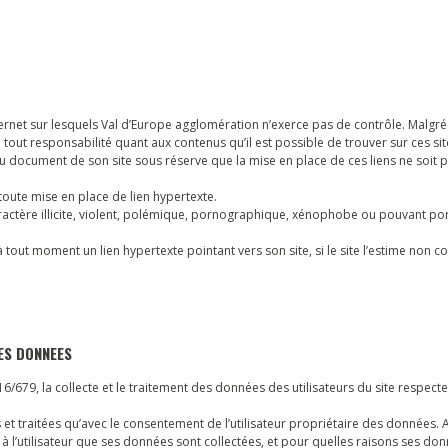
nternet sur lesquels Val d’Europe agglomération n’exerce pas de contrôle. Malgré
ne tout responsabilité quant aux contenus qu’il est possible de trouver sur ces sit
ou document de son site sous réserve que la mise en place de ces liens ne soit p
 toute mise en place de lien hypertexte.
aractère illicite, violent, polémique, pornographique, xénophobe ou pouvant port
 tout moment un lien hypertexte pointant vers son site, si le site l’estime non 
DES DONNEES
79, la collecte et le traitement des données des utilisateurs du site respecte
s et traitées qu’avec le consentement de l’utilisateur propriétaire des données. 
à l’utilisateur que ses données sont collectées, et pour quelles raisons ses do