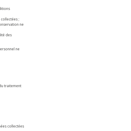
itions
collectées ;
conservation ne
lité des
personnel ne
du traitement
ées collectées