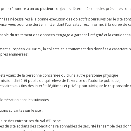
tés pour répondre à un ou plusieurs objectifs déterminés dans les présentes cond
nnées nécessaires à la bonne exécution des objectifs poursuivis par le site sont 
servées pour une durée limitée, dont l’utilisateur est informé. Si la durée de 
nsable du traitement des données s’engage à garantir l’intégrité et la confidentia
glement européen 2016/679, la collecte et le traitement des données à caractère 
-après énumérées :
érêts vitaux de la personne concernée ou d’une autre personne physique ;
mission d’intérêt public ou qui relève de l’exercice de l’autorité publique ;
ssaires aux fins des intérêts légitimes et privés poursuivis par le responsable 
lomération sont les suivantes :
ons suivantes sur le site :
uaire des entreprises du Val d’Europe.
s du site et dans des conditions raisonnables de sécurité l’ensemble des donn