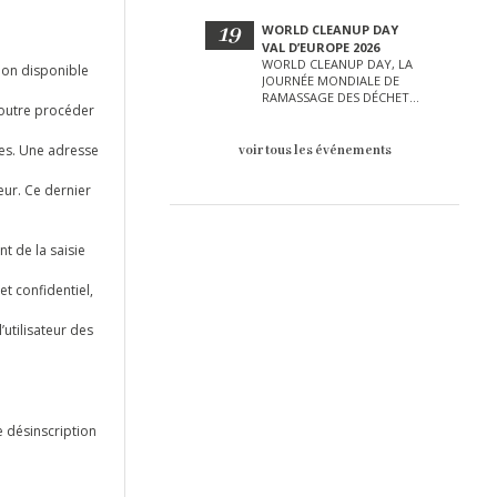
PETITE ENFANCE ET BIEN
D’AUTRES LORS DE CETTE
19
WORLD CLEANUP DAY
JOURNÉE EXCEPTIONNELLE.
VAL D’EUROPE 2026
WORLD CLEANUP DAY, LA
tion disponible
JOURNÉE MONDIALE DE
RAMASSAGE DES DÉCHETS
n outre procéder
AURA LIEU LE SAMEDI 19
SEPTEMBRE SUR LE VAL
D’EUROPE !
ices. Une adresse
voir tous les événements
eur. Ce dernier
nt de la saisie
et confidentiel,
utilisateur des
 désinscription