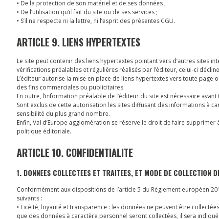
• De la protection de son matériel et de ses données ;
• De l’utilisation qu’il fait du site ou de ses services ;
• S’il ne respecte ni la lettre, ni l’esprit des présentes CGU.
ARTICLE 9. LIENS HYPERTEXTES
Le site peut contenir des liens hypertextes pointant vers d’autres sites i
vérifications préalables et régulières réalisés par l’éditeur, celui-ci décli
L’éditeur autorise la mise en place de liens hypertextes vers toute page 
des fins commerciales ou publicitaires.
En outre, l’information préalable de l’éditeur du site est nécessaire avant
Sont exclus de cette autorisation les sites diffusant des informations à c
sensibilité du plus grand nombre.
Enfin, Val d’Europe agglomération se réserve le droit de faire supprimer à
politique éditoriale.
ARTICLE 10. CONFIDENTIALITE
1. DONNEES COLLECTEES ET TRAITEES, ET MODE DE COLLECTION 
Conformément aux dispositions de l’article 5 du Règlement européen 2016/6
suivants :
• Licéité, loyauté et transparence : les données ne peuvent être collectée
que des données à caractère personnel seront collectées, il sera indiqué 