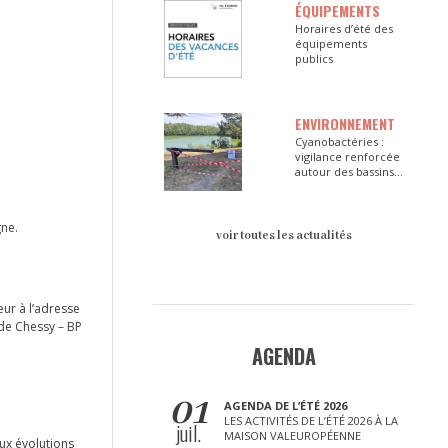
ÉQUIPEMENTS
Horaires d’été des
équipements
publics
ENVIRONNEMENT
Cyanobactéries :
vigilance renforcée
autour des bassins
du Val d’Europe
gne.
voir toutes les actualités
eur à l’adresse
de Chessy – BP
AGENDA
01
AGENDA DE L’ÉTÉ 2026
LES ACTIVITÉS DE L’ÉTÉ 2026 À LA
juil.
MAISON VALEUROPÉENNE
aux évolutions