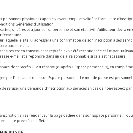
aux personnes physiques capables, ayant rempli et validé le formulaire d’inscrip
onditions Générales d’Utilisation.
xactes, sincères et à jour sur sa personne et son état civil. L’utilisateur devra e
 l’exactitude.
sur laquelle le site lui adressera une confirmation de son inscription à ses serv
rire aux services.
naires est en conséquence réputée avoir été réceptionnée et lue par l’utilisat
esse e-mail et à répondre dans un délai raisonnable si cela est nécessaire.
que.
n espace dont l’accès lui est réservé (ci-après « Espace personnel »), en compléme
ligne par l’utilisateur dans son Espace personnel. Le mot de passe est personnel 
é de refuser une demande d’inscription aux services en cas de non-respect par l’
sinscription en se rendant sur la page dédiée dans son Espace personnel. Toute
ormulaire prévu à cet effet.
TEUR DU SITE