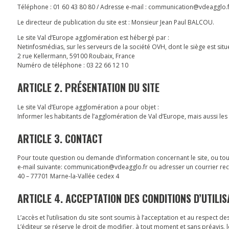
Téléphone : 01 60 43 80 80 / Adresse e-mail : communication@vdeagglo.f
Le directeur de publication du site est : Monsieur Jean Paul BALCOU.
Le site Val d’Europe agglomération est hébergé par :
Netinfosmédias, sur les serveurs de la société OVH, dont le siège est situé
2 rue Kellermann, 59100 Roubaix, France
Numéro de téléphone : 03 22 66 12 10
ARTICLE 2. PRÉSENTATION DU SITE
Le site Val d’Europe agglomération a pour objet :
Informer les habitants de l’agglomération de Val d’Europe, mais aussi les 
ARTICLE 3. CONTACT
Pour toute question ou demande d’information concernant le site, ou tout si
e-mail suivante: communication@vdeagglo.fr ou adresser un courrier re
40 – 77701 Marne-la-Vallée cedex 4
ARTICLE 4. ACCEPTATION DES CONDITIONS D’UTILIS
L’accès et l’utilisation du site sont soumis à l’acceptation et au respect d
L’éditeur se réserve le droit de modifier, à tout moment et sans préavis,