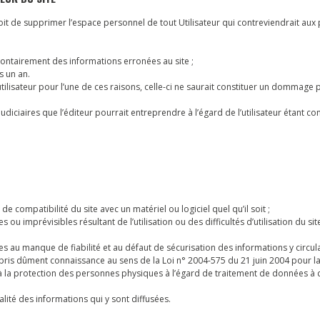
 droit de supprimer l’espace personnel de tout Utilisateur qui contreviendrait aux
olontairement des informations erronées au site ;
s un an.
ilisateur pour l’une de ces raisons, celle-ci ne saurait constituer un dommage po
diciaires que l’éditeur pourrait entreprendre à l’égard de l’utilisateur étant co
 compatibilité du site avec un matériel ou logiciel quel qu’il soit ;
ou imprévisibles résultant de l’utilisation ou des difficultés d’utilisation du si
es au manque de fiabilité et au défaut de sécurisation des informations y circula
n ait pris dûment connaissance au sens de la Loi n° 2004-575 du 21 juin 2004 pour l
à la protection des personnes physiques à l’égard de traitement de données à 
tualité des informations qui y sont diffusées.