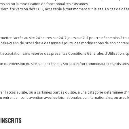
ession ou la modification de fonctionnalités existantes.
à la dernière version des CGU, accessible à tout moment sur le site. En cas de dés
mettre l’accès au site 24 heures sur 24, 7 jours sur 7. Il pourra néanmoins à t
 celui-ci afin de procéder à des mises à jours, des modifications de son conten
nt acceptation sans réserve des présentes Conditions Générales d’Utilisation, q
on ou extension du site sur les réseaux sociaux et/ou communautaires existants 
er l’accès au site, ou à certaines parties du site, à une catégorie déterminée d’i
ntrant en contravention avec les lois nationales ou internationales, ou avec le
 INSCRITS