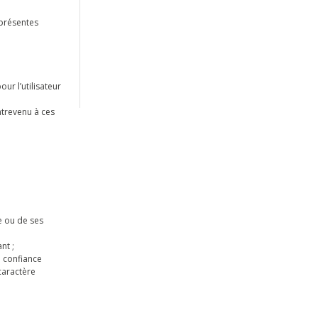
 présentes
ur l’utilisateur
ntrevenu à ces
te ou de ses
nt ;
a confiance
caractère