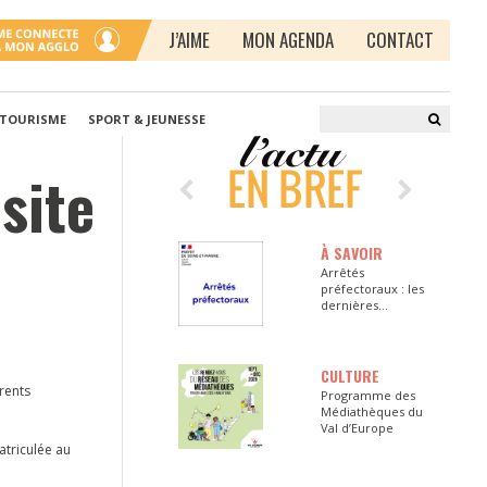
J’AIME
MON AGENDA
CONTACT
 TOURISME
SPORT & JEUNESSE
site
À SAVOIR
Arrêtés
préfectoraux : les
dernières
informations en
Seine-et-Marne
CULTURE
érents
Programme des
Médiathèques du
Val d’Europe
atriculée au