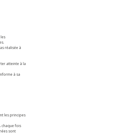
 les
es.
as réalisée à
er atteinte à la
conforme à sa
nt les principes
A chaque fois
nnées sont