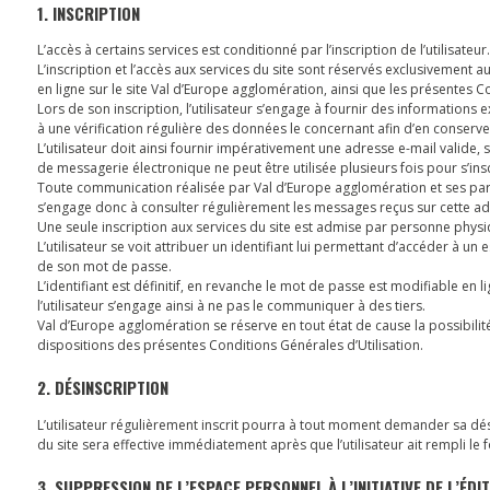
1. INSCRIPTION
L’accès à certains services est conditionné par l’inscription de l’utilisateur.
L’inscription et l’accès aux services du site sont réservés exclusivement 
en ligne sur le site Val d’Europe agglomération, ainsi que les présentes C
Lors de son inscription, l’utilisateur s’engage à fournir des informations e
à une vérification régulière des données le concernant afin d’en conserver
L’utilisateur doit ainsi fournir impérativement une adresse e-mail valide, 
de messagerie électronique ne peut être utilisée plusieurs fois pour s’insc
Toute communication réalisée par Val d’Europe agglomération et ses parte
s’engage donc à consulter régulièrement les messages reçus sur cette adr
Une seule inscription aux services du site est admise par personne physi
L’utilisateur se voit attribuer un identifiant lui permettant d’accéder à u
de son mot de passe.
L’identifiant est définitif, en revanche le mot de passe est modifiable en 
l’utilisateur s’engage ainsi à ne pas le communiquer à des tiers.
Val d’Europe agglomération se réserve en tout état de cause la possibilit
dispositions des présentes Conditions Générales d’Utilisation.
2. DÉSINSCRIPTION
L’utilisateur régulièrement inscrit pourra à tout moment demander sa dé
du site sera effective immédiatement après que l’utilisateur ait rempli le f
3. SUPPRESSION DE L’ESPACE PERSONNEL À L’INITIATIVE DE L’ÉDI