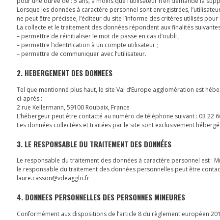
pour une durée de : 5 ans, à moins que l’utilisateur n’en demande la supp
Lorsque les données à caractère personnel sont enregistrées, l’utilisate
ne peut être précisée, l’éditeur du site l’informe des critères utilisés pour
La collecte et le traitement des données répondent aux finalités suivantes
– permettre de réinitialiser le mot de passe en cas d’oubli ;
– permettre l’identification à un compte utilisateur ;
– permettre de communiquer avec l’utilisateur.
2. HEBERGEMENT DES DONNEES
Tel que mentionné plus haut, le site Val d’Europe agglomération est héber
ci-après :
2 rue Kellermann, 59100 Roubaix, France
L’hébergeur peut être contacté au numéro de téléphone suivant : 03 22 6
Les données collectées et traitées par le site sont exclusivement hébergée
3. LE RESPONSABLE DU TRAITEMENT DES DONNÉES
Le responsable du traitement des données à caractère personnel est : Mm
le responsable du traitement des données personnelles peut être contact
laure.casson@vdeagglo.fr
4. DONNEES PERSONNELLES DES PERSONNES MINEURES
Conformément aux dispositions de l’article 8 du règlement européen 2016/