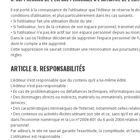
Il est porté à la connaissance de l’utilisateur que l’éditeur se réserve le
conditions d’utilisation, et plus particulièrement dans les cas suivants :
• Si l’utilisateur fait une utilisation illicite du site ;
• Si l’utilisateur, lors de la création de son espace personnel, transmet v
• Si l’utilisateur n’a pas été actif sur son espace personnel depuis au moin
Dans le cas où l’éditeur déciderait de supprimer l’espace personnel de l’ut
dont le compte a été supprimé.
Cette suppression ne saurait constituer une renonciation aux poursuites ju
règles.
ARTICLE 8. RESPONSABILITÉS
L’éditeur n’est responsable que du contenu qu’il a lui-même édité.
L’éditeur n’est pas responsable :
• En cas de problématiques ou défaillances techniques, informatiques ou de
• Des dommages directs ou indirects, matériels ou immatériels, prévisibles 
services ;
• Des caractéristiques intrinsèques de l’Internet, notamment celles relativ
• Des contenus ou activités illicites utilisant son site et ce, sans qu’il e
dans l’économie numérique et la Loi n°2004-801 du 6 août 2004 relative 
personnel.
Par ailleurs, le site ne saurait garantir l’exactitude, la complétude, et l’ac
L’utilisateur est responsable :