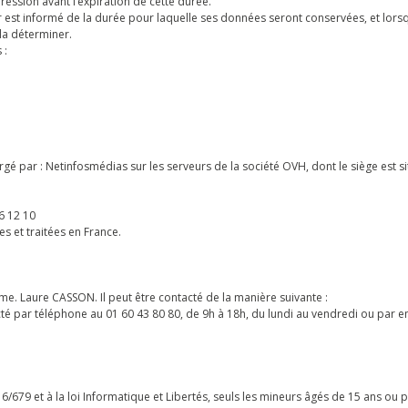
ression avant l’expiration de cette durée.
ur est informé de la durée pour laquelle ses données seront conservées, et lors
 la déterminer.
 :
gé par : Netinfosmédias sur les serveurs de la société OVH, dont le siège est si
6 12 10
s et traitées en France.
e. Laure CASSON. Il peut être contacté de la manière suivante :
é par téléphone au 01 60 43 80 80, de 9h à 18h, du lundi au vendredi ou par e
679 et à la loi Informatique et Libertés, seuls les mineurs âgés de 15 ans ou 