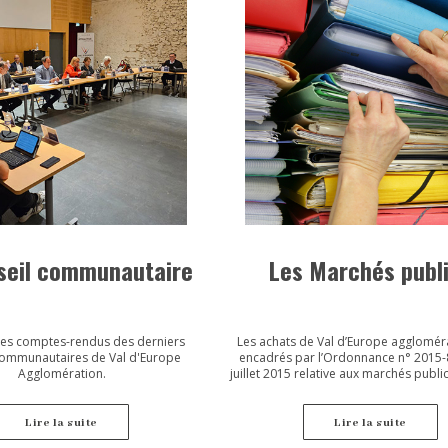
seil communautaire
Les Marchés publ
les comptes-rendus des derniers
Les achats de Val d’Europe agglomér
communautaires de Val d'Europe
encadrés par l’Ordonnance n° 2015-
Agglomération.
juillet 2015 relative aux marchés publi
Décret d’application n° 2016-360 du 2
d’une part, et par l’Ordonnance n° 20
janvier 2016 relative aux contrats de c
Lire la suite
Lire la suite
son Décret d’application n° 2016-86 du