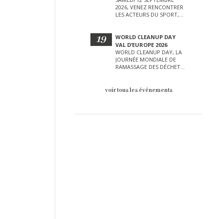
2026, VENEZ RENCONTRER
LES ACTEURS DU SPORT,
DE LA CULTURE, DE LA
PETITE ENFANCE ET BIEN
D’AUTRES LORS DE CETTE
19
WORLD CLEANUP DAY
JOURNÉE EXCEPTIONNELLE.
VAL D’EUROPE 2026
WORLD CLEANUP DAY, LA
JOURNÉE MONDIALE DE
RAMASSAGE DES DÉCHETS
AURA LIEU LE SAMEDI 19
SEPTEMBRE SUR LE VAL
D’EUROPE !
voir tous les événements