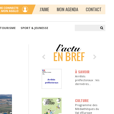
J’AIME
MON AGENDA
CONTACT
 TOURISME
SPORT & JEUNESSE
À SAVOIR
Arrêtés
préfectoraux : les
dernières
informations en
Seine-et-Marne
CULTURE
Programme des
Médiathèques du
Val d’Europe