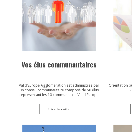
Vos élus communautaires
Val d’Europe Agglomération est administrée par
Orientation bu
un conseil communautaire composé de 50 élus
-
représentant les 10 communes du Val d'Europe
(secteur IV de la ville nouvelle de Marne-la-Vallée) :
Bailly-Romainvilliers, Chessy, Coupvray, Esbly,
Magny le Hongre, Montry, Saint-Germain-sur-
Lire la suite
Morin, Serris, Villeneuve le Comte et Villeneuve
Saint-Denis