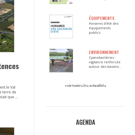
ÉQUIPEMENTS
Horaires d’été des
équipements
publics
ENVIRONNEMENT
Cyanobactéries :
vigilance renforcée
étences
autour des bassins
du Val d’Europe
voir toutes les actualités
nt le Val
te terre de
ptait que 4
ondateur du
 l'État, la
 de Seine-
onne à tout
AGENDA