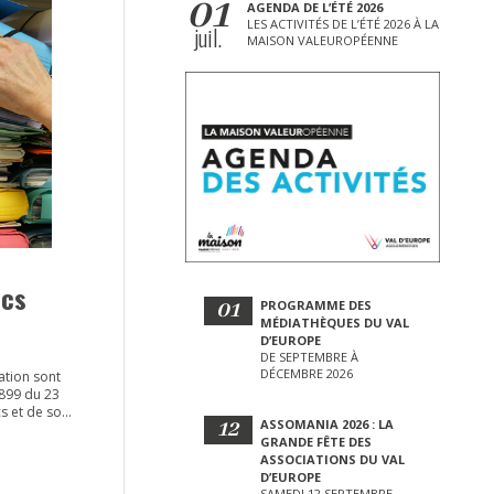
01
AGENDA DE L’ÉTÉ 2026
LES ACTIVITÉS DE L’ÉTÉ 2026 À LA
juil.
MAISON VALEUROPÉENNE
ics
01
PROGRAMME DES
MÉDIATHÈQUES DU VAL
D’EUROPE
DE SEPTEMBRE À
DÉCEMBRE 2026
ation sont
899 du 23
cs et de son
12
ASSOMANIA 2026 : LA
5 mars 2016
GRANDE FÊTE DES
16-65 du 29
ASSOCIATIONS DU VAL
oncession et
D’EUROPE
 1er février
SAMEDI 12 SEPTEMBRE