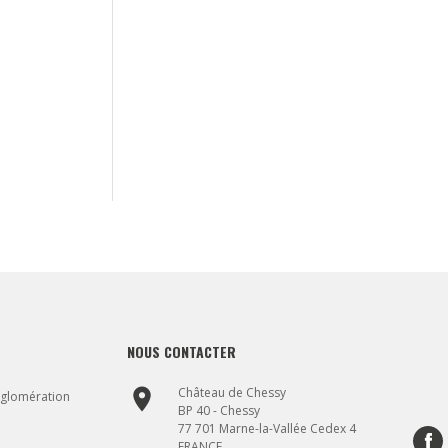
NOUS CONTACTER
place
Château de Chessy
gglomération
BP 40 - Chessy
77 701 Marne-la-Vallée Cedex 4
FRANCE