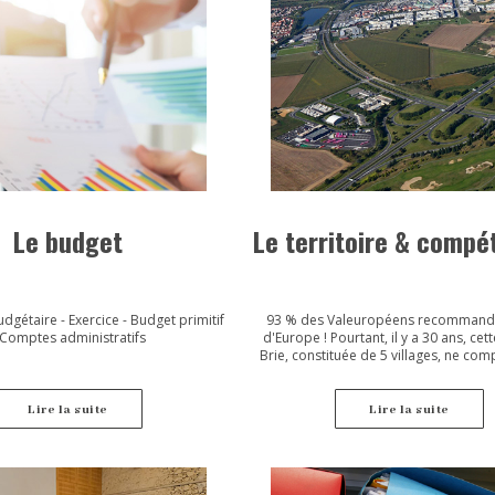
Le budget
Le territoire & comp
dgétaire - Exercice - Budget primitif
93 % des Valeuropéens recommande
 Comptes administratifs
d'Europe ! Pourtant, il y a 30 ans, cet
Brie, constituée de 5 villages, ne com
000 habitants. La convention - acte f
territoire, signée le 24 mars 1987 entre
Walt Disney Company, le Département
Lire la suite
Lire la suite
et-Marne et la Région - a changé la d
jamais...