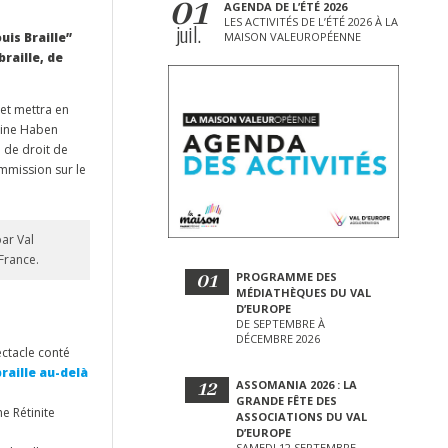
01
AGENDA DE L’ÉTÉ 2026
LES ACTIVITÉS DE L’ÉTÉ 2026 À LA
juil.
uis Braille”
MAISON VALEUROPÉENNE
raille, de
 et mettra en
aine Haben
 de droit de
ommission sur le
ar Val
France.
01
PROGRAMME DES
MÉDIATHÈQUES DU VAL
D’EUROPE
DE SEPTEMBRE À
DÉCEMBRE 2026
ectacle conté
raille au-delà
12
ASSOMANIA 2026 : LA
GRANDE FÊTE DES
e Rétinite
ASSOCIATIONS DU VAL
D’EUROPE
SAMEDI 12 SEPTEMBRE