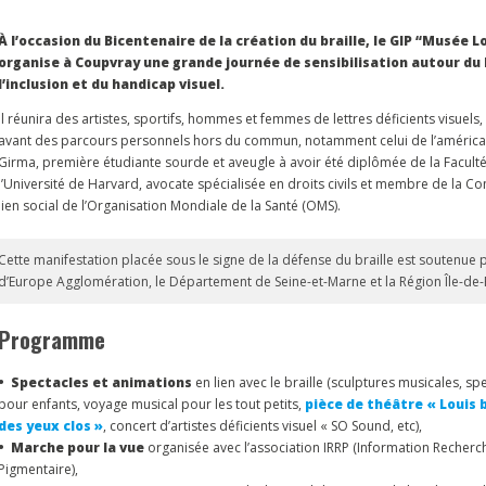
À l’occasion du Bicentenaire de la création du braille, le GIP “Musée Lo
organise à Coupvray une grande journée de sensibilisation autour du b
l’inclusion et du handicap visuel.
Il réunira des artistes, sportifs, hommes et femmes de lettres déficients visuels,
avant des parcours personnels hors du commun, notamment celui de l’améric
Girma, première étudiante sourde et aveugle à avoir été diplômée de la Faculté
l’Université de Harvard, avocate spécialisée en droits civils et membre de la C
lien social de l’Organisation Mondiale de la Santé (OMS).
Cette manifestation placée sous le signe de la défense du braille est soutenue p
d’Europe Agglomération, le Département de Seine-et-Marne et la Région Île-de-
Programme
•
Spectacles et animations
en lien avec le braille (sculptures musicales, sp
pour enfants, voyage musical pour les tout petits,
pièce de théâtre « Louis b
des yeux clos »
, concert d’artistes déficients visuel « SO Sound, etc),
•
Marche pour la vue
organisée avec l’association IRRP (Information Recherch
Pigmentaire),