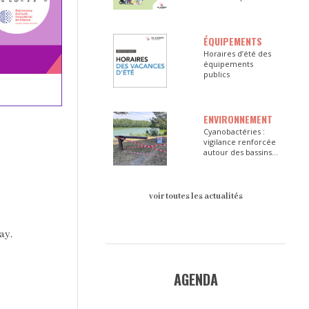
ÉQUIPEMENTS
Horaires d’été des
équipements
publics
ENVIRONNEMENT
Cyanobactéries :
vigilance renforcée
autour des bassins
du Val d’Europe
voir toutes les actualités
ay.
AGENDA