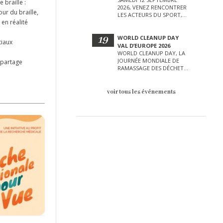
 braille :
2026, VENEZ RENCONTRER
our du braille,
LES ACTEURS DU SPORT,
en réalité
DE LA CULTURE, DE LA
PETITE ENFANCE ET BIEN
D’AUTRES LORS DE CETTE
19
WORLD CLEANUP DAY
tiaux
JOURNÉE EXCEPTIONNELLE.
VAL D’EUROPE 2026
WORLD CLEANUP DAY, LA
JOURNÉE MONDIALE DE
 partage
RAMASSAGE DES DÉCHETS
AURA LIEU LE SAMEDI 19
SEPTEMBRE SUR LE VAL
D’EUROPE !
voir tous les événements