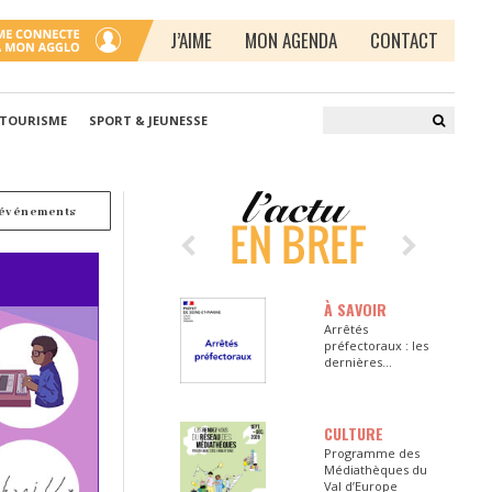
J’AIME
MON AGENDA
CONTACT
 TOURISME
SPORT & JEUNESSE
 événements
À SAVOIR
Arrêtés
préfectoraux : les
dernières
informations en
Seine-et-Marne
CULTURE
Programme des
Médiathèques du
Val d’Europe