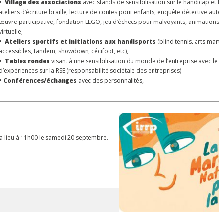
•
Village des associations
avec stands de sensibilisation sur le handicap et le
ateliers d’écriture braille, lecture de contes pour enfants, enquête détective aut
œuvre participative, fondation LEGO, jeu d’échecs pour malvoyants, animations 
virtuelle,
•
Ateliers sportifs et initiations aux handisports
(blind tennis, arts mar
accessibles, tandem, showdown, cécifoot, etc),
•
Tables rondes
visant à une sensibilisation du monde de l’entreprise avec le
d’expériences sur la RSE (responsabilité sociétale des entreprises)
•
Conférences/échanges
avec des personnalités,
ra lieu à 11h00 le samedi 20 septembre.