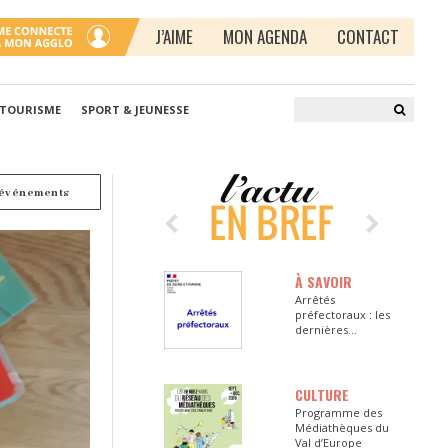
J’AIME
MON AGENDA
CONTACT
 TOURISME
SPORT & JEUNESSE
 événements
À SAVOIR
Arrêtés
préfectoraux : les
dernières
informations en
Seine-et-Marne
CULTURE
Programme des
Médiathèques du
Val d’Europe