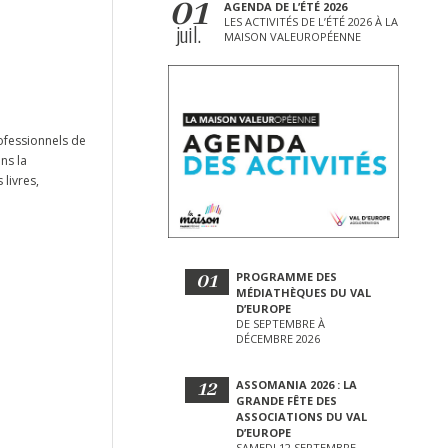
01
AGENDA DE L’ÉTÉ 2026
LES ACTIVITÉS DE L’ÉTÉ 2026 À LA
juil.
MAISON VALEUROPÉENNE
ofessionnels de
ns la
livres,
01
PROGRAMME DES
MÉDIATHÈQUES DU VAL
D’EUROPE
DE SEPTEMBRE À
DÉCEMBRE 2026
12
ASSOMANIA 2026 : LA
GRANDE FÊTE DES
ASSOCIATIONS DU VAL
D’EUROPE
SAMEDI 12 SEPTEMBRE