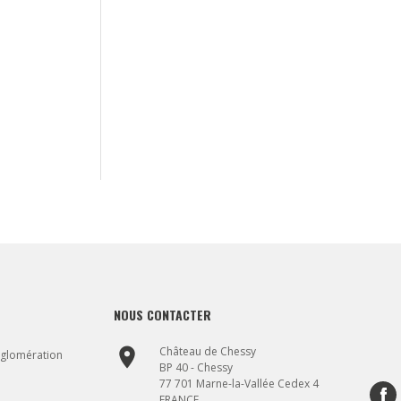
NOUS CONTACTER
place
Château de Chessy
gglomération
BP 40 - Chessy
77 701 Marne-la-Vallée Cedex 4
FRANCE