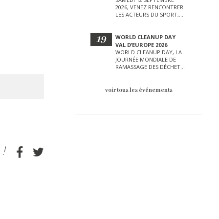
2026, VENEZ RENCONTRER
LES ACTEURS DU SPORT,
DE LA CULTURE, DE LA
PETITE ENFANCE ET BIEN
D’AUTRES LORS DE CETTE
19
WORLD CLEANUP DAY
JOURNÉE EXCEPTIONNELLE.
VAL D’EUROPE 2026
WORLD CLEANUP DAY, LA
JOURNÉE MONDIALE DE
RAMASSAGE DES DÉCHETS
AURA LIEU LE SAMEDI 19
SEPTEMBRE SUR LE VAL
D’EUROPE !
voir tous les événements